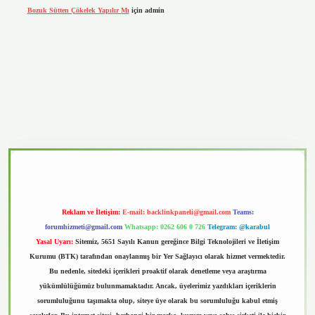
Bozuk Sütten Çökelek Yapılır Mı
için
admin
vd.casino
Reklam ve İletişim:
E-mail:
backlinkpaneli@gmail.com
Teams:
forumhizmeti@gmail.com
Whatsapp: 0262 606 0 726
Telegram: @karabul
Yasal Uyarı:
Sitemiz, 5651 Sayılı Kanun gereğince Bilgi Teknolojileri ve İletişim
Kurumu (BTK) tarafından onaylanmış bir Yer Sağlayıcı olarak hizmet vermektedir.
Bu nedenle, sitedeki içerikleri proaktif olarak denetleme veya araştırma
yükümlülüğümüz bulunmamaktadır. Ancak, üyelerimiz yazdıkları içeriklerin
sorumluluğunu taşımakta olup, siteye üye olarak bu sorumluluğu kabul etmiş