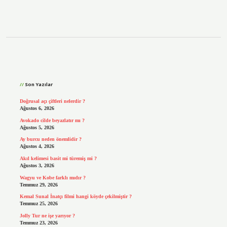
Sidebar
Son Yazılar
Doğrusal açı çiftleri nelerdir ?
Ağustos 6, 2026
Avokado cilde beyazlatır mı ?
Ağustos 5, 2026
Ay burcu neden önemlidir ?
Ağustos 4, 2026
Akıl kelimesi basit mi türemiş mi ?
Ağustos 3, 2026
Wagyu ve Kobe farklı mıdır ?
Temmuz 29, 2026
Kemal Sunal İnatçı filmi hangi köyde çekilmiştir ?
Temmuz 25, 2026
Jolly Tur ne işe yarıyor ?
Temmuz 23, 2026