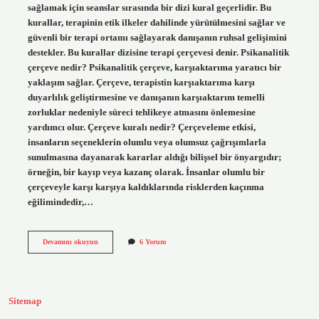
sağlamak için seanslar sırasında bir dizi kural geçerlidir. Bu
kurallar, terapinin etik ilkeler dahilinde yürütülmesini sağlar ve
güvenli bir terapi ortamı sağlayarak danışanın ruhsal gelişimini
destekler. Bu kurallar dizisine terapi çerçevesi denir. Psikanalitik
çerçeve nedir? Psikanalitik çerçeve, karşıaktarıma yaratıcı bir
yaklaşım sağlar. Çerçeve, terapistin karşıaktarıma karşı
duyarlılık geliştirmesine ve danışanın karşıaktarım temelli
zorluklar nedeniyle süreci tehlikeye atmasını önlemesine
yardımcı olur. Çerçeve kuralı nedir? Çerçeveleme etkisi,
insanların seçeneklerin olumlu veya olumsuz çağrışımlarla
sunulmasına dayanarak kararlar aldığı bilişsel bir önyargıdır;
örneğin, bir kayıp veya kazanç olarak. İnsanlar olumlu bir
çerçeveyle karşı karşıya kaldıklarında risklerden kaçınma
eğilimindedir,…
Çerçeve
Devamını okuyun
6 Yorum
Nedir
Psikolojide
Sitemap