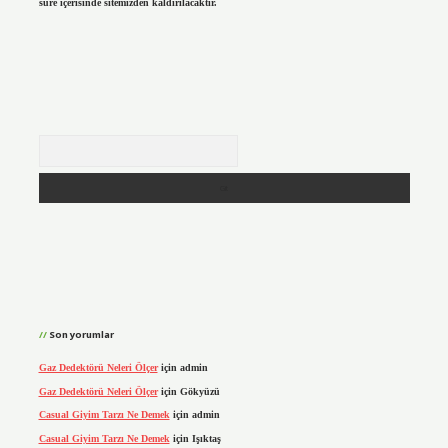
süre içerisinde sitemizden kaldırılacaktır.
Arama
Son yorumlar
Gaz Dedektörü Neleri Ölçer
için
admin
Gaz Dedektörü Neleri Ölçer
için
Gökyüzü
Casual Giyim Tarzı Ne Demek
için
admin
Casual Giyim Tarzı Ne Demek
için
Işıktaş