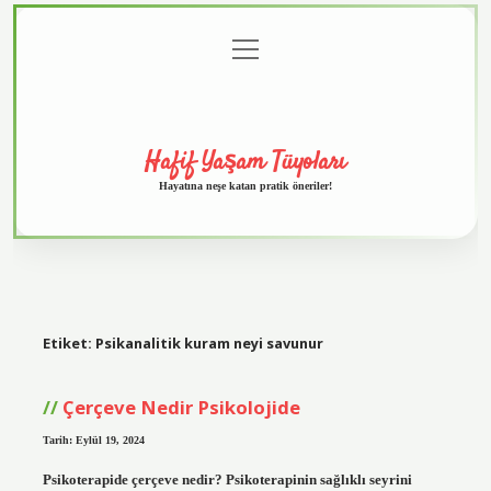
menüyü
Anasayfa
Gizlilik
Yasal
Hakkımızda
aç
Politikası
Uyarı
Hafif Yaşam Tüyoları
Hayatına neşe katan pratik öneriler!
Etiket:
Psikanalitik kuram neyi savunur
Çerçeve Nedir Psikolojide
Tarih: Eylül 19, 2024
Psikoterapide çerçeve nedir? Psikoterapinin sağlıklı seyrini