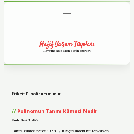
menüyü
Anasayfa
Gizlilik
Yasal
Hakkımızda
aç
Politikası
Uyarı
Hafif Yaşam Tüyoları
Hayatına neşe katan pratik öneriler!
Etiket:
Pi polinom mudur
Polinomun Tanım Kümesi Nedir
Tarih: Ocak 3, 2025
Tanım kümesi neresi? f : A → B biçimindeki bir fonksiyon