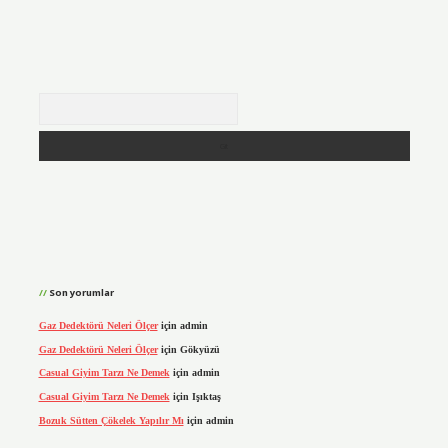
Arama
Son yorumlar
Gaz Dedektörü Neleri Ölçer
için
admin
Gaz Dedektörü Neleri Ölçer
için
Gökyüzü
Casual Giyim Tarzı Ne Demek
için
admin
Casual Giyim Tarzı Ne Demek
için
Işıktaş
Bozuk Sütten Çökelek Yapılır Mı
için
admin