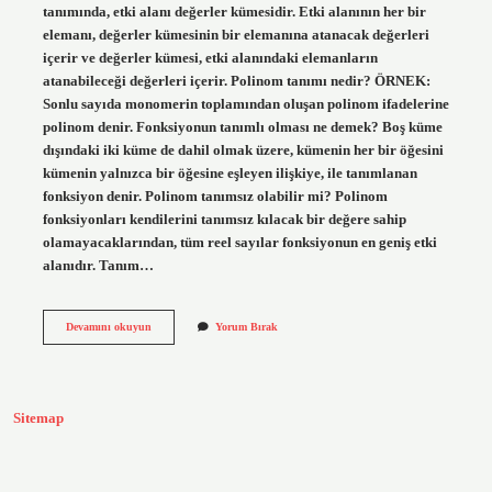
tanımında, etki alanı değerler kümesidir. Etki alanının her bir
elemanı, değerler kümesinin bir elemanına atanacak değerleri
içerir ve değerler kümesi, etki alanındaki elemanların
atanabileceği değerleri içerir. Polinom tanımı nedir? ÖRNEK:
Sonlu sayıda monomerin toplamından oluşan polinom ifadelerine
polinom denir. Fonksiyonun tanımlı olması ne demek? Boş küme
dışındaki iki küme de dahil olmak üzere, kümenin her bir öğesini
kümenin yalnızca bir öğesine eşleyen ilişkiye, ile tanımlanan
fonksiyon denir. Polinom tanımsız olabilir mi? Polinom
fonksiyonları kendilerini tanımsız kılacak bir değere sahip
olamayacaklarından, tüm reel sayılar fonksiyonun en geniş etki
alanıdır. Tanım…
Polinomun
Devamını okuyun
Yorum Bırak
Tanım
Kümesi
Nedir
Sitemap