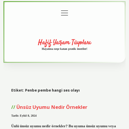
menüyü
Anasayfa
Gizlilik
Yasal
Hakkımızda
aç
Politikası
Uyarı
Hafif Yaşam Tüyoları
Hayatına neşe katan pratik öneriler!
Etiket:
Penbe pembe hangi ses olayı
Ünsüz Uyumu Nedir Örnekler
Tarih: Eylül 8, 2024
Ünlü ünsüz uyumu nedir örnekler? Bu uyuma ünsüz uyumu veya