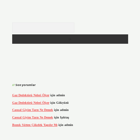
Arama
Son yorumlar
Gaz Dedektörü Neleri Ölçer
için
admin
Gaz Dedektörü Neleri Ölçer
için
Gökyüzü
Casual Giyim Tarzı Ne Demek
için
admin
Casual Giyim Tarzı Ne Demek
için
Işıktaş
Bozuk Sütten Çökelek Yapılır Mı
için
admin