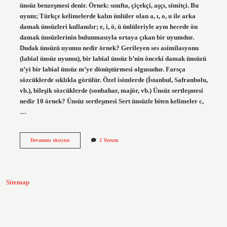
ünsüz benzeşmesi denir. Örnek: sınıfta, çiçekçi, aşçı, simitçi. Bu
uyum; Türkçe kelimelerde kalın ünlüler olan a, ı, o, u ile arka
damak ünsüzleri kullanılır; e, i, ö, ü ünlüleriyle aynı hecede ön
damak ünsüzlerinin bulunmasıyla ortaya çıkan bir uyumdur.
Dudak ünsüzü uyumu nedir örnek? Gerileyen ses asimilasyonu
(labial ünsüz uyumu), bir labial ünsüz b’nin önceki damak ünsüzü
n’yi bir labial ünsüz m’ye dönüştürmesi olgusudur. Farsça
sözcüklerde sıklıkla görülür. Özel isimlerde (İstanbul, Safranbolu,
vb.), bileşik sözcüklerde (sonbahar, majör, vb.) Ünsüz sertleşmesi
nedir 10 örnek? Ünsüz sertleşmesi Sert ünsüzle biten kelimeler c,
…
Ünsüz
Devamını okuyun
2 Yorum
Uyumu
Nedir
Örnekler
Sitemap