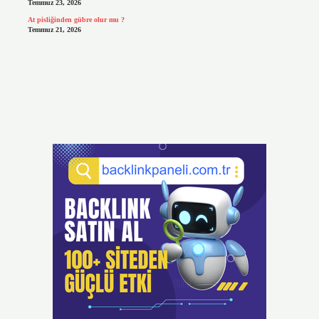
Temmuz 23, 2026
At pisliğinden gübre olur mu ?
Temmuz 21, 2026