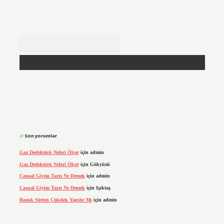
Arama
Son yorumlar
Gaz Dedektörü Neleri Ölçer
için
admin
Gaz Dedektörü Neleri Ölçer
için
Gökyüzü
Casual Giyim Tarzı Ne Demek
için
admin
Casual Giyim Tarzı Ne Demek
için
Işıktaş
Bozuk Sütten Çökelek Yapılır Mı
için
admin