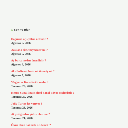
Sidebar
Son Yazılar
Doğrusal açı çiftleri nelerdir ?
Ağustos 6, 2026
Avokado cilde beyazlatır mı ?
Ağustos 5, 2026
Ay burcu neden önemlidir ?
Ağustos 4, 2026
Akıl kelimesi basit mi türemiş mi ?
Ağustos 3, 2026
Wagyu ve Kobe farklı mıdır ?
Temmuz 29, 2026
Kemal Sunal İnatçı filmi hangi köyde çekilmiştir ?
Temmuz 25, 2026
Jolly Tur ne işe yarıyor ?
Temmuz 23, 2026
At pisliğinden gübre olur mu ?
Temmuz 21, 2026
Öküz öküz bakmak ne demek ?