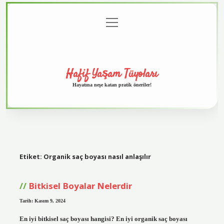
menüyü
Anasayfa
Gizlilik
Yasal
Hakkımızda
aç
Politikası
Uyarı
Hafif Yaşam Tüyoları
Hayatına neşe katan pratik öneriler!
Etiket:
Organik saç boyası nasıl anlaşılır
Bitkisel Boyalar Nelerdir
Tarih: Kasım 9, 2024
En iyi bitkisel saç boyası hangisi? En iyi organik saç boyası