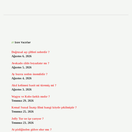
Sidebar
Son Yazılar
Doğrusal açı çiftleri nelerdir ?
Ağustos 6, 2026
Avokado cilde beyazlatır mı ?
Ağustos 5, 2026
Ay burcu neden önemlidir ?
Ağustos 4, 2026
Akıl kelimesi basit mi türemiş mi ?
Ağustos 3, 2026
Wagyu ve Kobe farklı mıdır ?
Temmuz 29, 2026
Kemal Sunal İnatçı filmi hangi köyde çekilmiştir ?
Temmuz 25, 2026
Jolly Tur ne işe yarıyor ?
Temmuz 23, 2026
At pisliğinden gübre olur mu ?