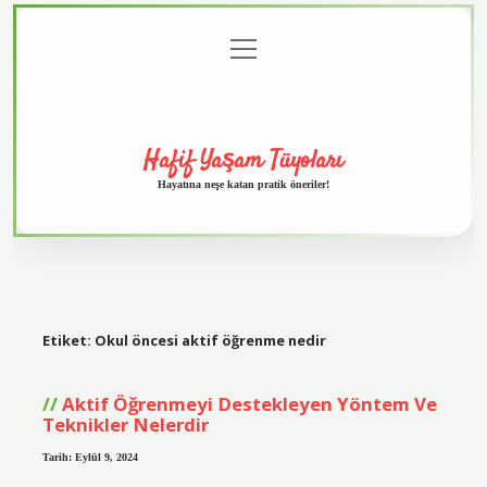
menüyü
Anasayfa
Gizlilik
Yasal
Hakkımızda
aç
Politikası
Uyarı
Hafif Yaşam Tüyoları
Hayatına neşe katan pratik öneriler!
Etiket:
Okul öncesi aktif öğrenme nedir
Aktif Öğrenmeyi Destekleyen Yöntem Ve
Teknikler Nelerdir
Tarih: Eylül 9, 2024