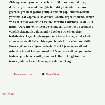
Aktif öğrenme yöntemleri nelerdir? Aktif öğrenme stilleri,
dinleme, yazma ve okuma gibi bilindik yöntemlerin ötesine
geçerek, problem çözme yoluyla anlamı yapılandırma, ürün
yaratma, rol yapma ve kavramsal analiz, değerlendirme, sentez
ve eleştiri gibi yöntemleri içerir. Öğretim Yöntem ve Teknikleri
nedir? Öğretim yöntemleri ve teknikleri, bir konuyu öğretmeye
yönelik sistematik yaklaşımdır. Seçilen stratejileri ders
hedeflerine ulaşmak için uygulamak üzere bir veya daha fazla
yöntem ve teknik belirli bir uyum içinde birlikte kullanılabilir.
Buna açıklama ve öğretme denir. Etkili öğrenme teknikleri
nelerdir? En sık kullanılan etkili öğrenme teknikleri şunlardır:
Kalem işaretleme tekniği, anahtar kelime tekniği, özetleme
tekniği, zihinsel şema tekniği, uygulama tekniği,…
Aktif
Devamını okuyun
Yorum Bırak
Öğrenmeyi
Destekleyen
Yöntem
Ve
Teknikler
Sitemap
Nelerdir