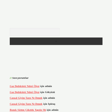
Arama
Son yorumlar
Gaz Dedektörü Neleri Ölçer
için
admin
Gaz Dedektörü Neleri Ölçer
için
Gökyüzü
Casual Giyim Tarzı Ne Demek
için
admin
Casual Giyim Tarzı Ne Demek
için
Işıktaş
Bozuk Sütten Çökelek Yapılır Mı
için
admin