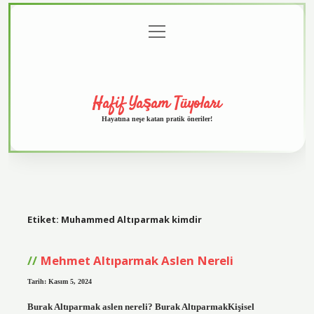
menüyü
Anasayfa
Gizlilik
Yasal
Hakkımızda
aç
Politikası
Uyarı
Hafif Yaşam Tüyoları
Hayatına neşe katan pratik öneriler!
Etiket:
Muhammed Altıparmak kimdir
Mehmet Altıparmak Aslen Nereli
Tarih: Kasım 5, 2024
Burak Altıparmak aslen nereli? Burak AltıparmakKişisel