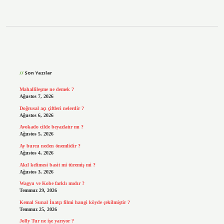
Sidebar
Son Yazılar
Mahallileşme ne demek ?
Ağustos 7, 2026
Doğrusal açı çiftleri nelerdir ?
Ağustos 6, 2026
Avokado cilde beyazlatır mı ?
Ağustos 5, 2026
Ay burcu neden önemlidir ?
Ağustos 4, 2026
Akıl kelimesi basit mi türemiş mi ?
Ağustos 3, 2026
Wagyu ve Kobe farklı mıdır ?
Temmuz 29, 2026
Kemal Sunal İnatçı filmi hangi köyde çekilmiştir ?
Temmuz 25, 2026
Jolly Tur ne işe yarıyor ?