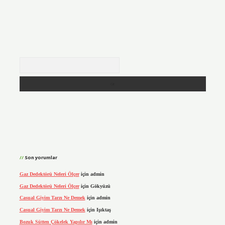
Arama
Son yorumlar
Gaz Dedektörü Neleri Ölçer
için
admin
Gaz Dedektörü Neleri Ölçer
için
Gökyüzü
Casual Giyim Tarzı Ne Demek
için
admin
Casual Giyim Tarzı Ne Demek
için
Işıktaş
Bozuk Sütten Çökelek Yapılır Mı
için
admin