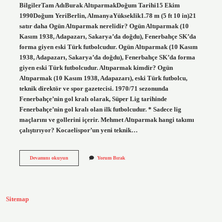
BilgilerTam AdıBurak AltıparmakDoğum Tarihi15 Ekim
1990Doğum YeriBerlin, AlmanyaYükseklik1.78 m (5 ft 10 in)21
satır daha Ogün Altıparmak nerelidir? Ogün Altıparmak (10
Kasım 1938, Adapazarı, Sakarya’da doğdu), Fenerbahçe SK’da
forma giyen eski Türk futbolcudur. Ogün Altıparmak (10 Kasım
1938, Adapazarı, Sakarya’da doğdu), Fenerbahçe SK’da forma
giyen eski Türk futbolcudur. Altıparmak kimdir? Ogün
Altıparmak (10 Kasım 1938, Adapazarı), eski Türk futbolcu,
teknik direktör ve spor gazetecisi. 1970/71 sezonunda
Fenerbahçe’nin gol kralı olarak, Süper Lig tarihinde
Fenerbahçe’nin gol kralı olan ilk futbolcudur. * Sadece lig
maçlarını ve gollerini içerir. Mehmet Altıparmak hangi takımı
çalıştırıyor? Kocaelispor’un yeni teknik…
Mehmet
Devamını okuyun
Yorum Bırak
Altıparmak
Aslen
Nereli
Sitemap