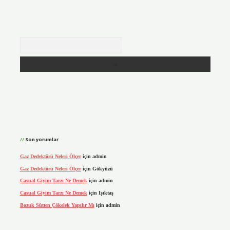
Arama
Son yorumlar
Gaz Dedektörü Neleri Ölçer
için
admin
Gaz Dedektörü Neleri Ölçer
için
Gökyüzü
Casual Giyim Tarzı Ne Demek
için
admin
Casual Giyim Tarzı Ne Demek
için
Işıktaş
Bozuk Sütten Çökelek Yapılır Mı
için
admin