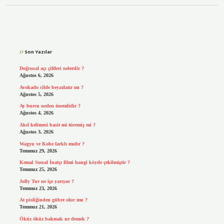
Sidebar
Son Yazılar
Doğrusal açı çiftleri nelerdir ?
Ağustos 6, 2026
Avokado cilde beyazlatır mı ?
Ağustos 5, 2026
Ay burcu neden önemlidir ?
Ağustos 4, 2026
Akıl kelimesi basit mi türemiş mi ?
Ağustos 3, 2026
Wagyu ve Kobe farklı mıdır ?
Temmuz 29, 2026
Kemal Sunal İnatçı filmi hangi köyde çekilmiştir ?
Temmuz 25, 2026
Jolly Tur ne işe yarıyor ?
Temmuz 23, 2026
At pisliğinden gübre olur mu ?
Temmuz 21, 2026
Öküz öküz bakmak ne demek ?