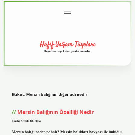
menüyü
Anasayfa
Gizlilik
Yasal
Hakkımızda
aç
Politikası
Uyarı
Hafif Yaşam Tüyoları
Hayatına neşe katan pratik öneriler!
Etiket:
Mersin balığının diğer adı nedir
Mersin Balığının Özelliği Nedir
Tarih: Aralık 18, 2024
Mersin balığı neden pahalı? Mersin balıkları havyarı ile ünlüdür