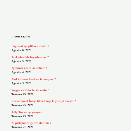
Sidebar
Son Yazılar
Doğrusal açı çiftleri nelerdir ?
Ağustos 6, 2026
Avokado cilde beyazlatır mı ?
Ağustos 5, 2026
Ay burcu neden önemlidir ?
Ağustos 4, 2026
Akıl kelimesi basit mi türemiş mi ?
Ağustos 3, 2026
Wagyu ve Kobe farklı mıdır ?
Temmuz 29, 2026
Kemal Sunal İnatçı filmi hangi köyde çekilmiştir ?
Temmuz 25, 2026
Jolly Tur ne işe yarıyor ?
Temmuz 23, 2026
At pisliğinden gübre olur mu ?
Temmuz 21, 2026