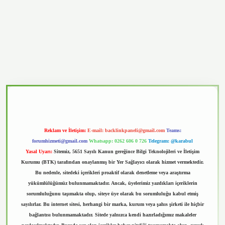
asino
Reklam ve İletişim:
E-mail:
backlinkpaneli@gmail.com
Teams:
forumhizmeti@gmail.com
Whatsapp: 0262 606 0 726
Telegram: @karabul
Yasal Uyarı:
Sitemiz, 5651 Sayılı Kanun gereğince Bilgi Teknolojileri ve İletişim
Kurumu (BTK) tarafından onaylanmış bir Yer Sağlayıcı olarak hizmet vermektedir.
Bu nedenle, sitedeki içerikleri proaktif olarak denetleme veya araştırma
yükümlülüğümüz bulunmamaktadır. Ancak, üyelerimiz yazdıkları içeriklerin
sorumluluğunu taşımakta olup, siteye üye olarak bu sorumluluğu kabul etmiş
sayılırlar. Bu internet sitesi, herhangi bir marka, kurum veya şahıs şirketi ile hiçbir
bağlantısı bulunmamaktadır. Sitede yalnızca kendi hazırladığımız makaleler