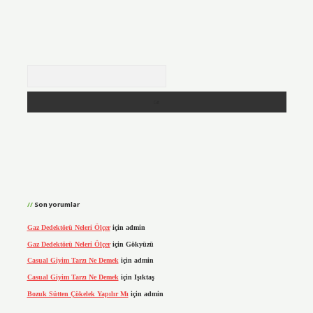
Arama
Son yorumlar
Gaz Dedektörü Neleri Ölçer
için
admin
Gaz Dedektörü Neleri Ölçer
için
Gökyüzü
Casual Giyim Tarzı Ne Demek
için
admin
Casual Giyim Tarzı Ne Demek
için
Işıktaş
Bozuk Sütten Çökelek Yapılır Mı
için
admin