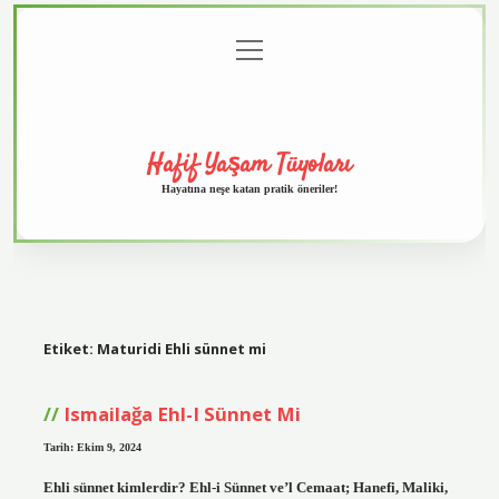
menüyü
Anasayfa
Gizlilik
Yasal
Hakkımızda
aç
Politikası
Uyarı
Hafif Yaşam Tüyoları
Hayatına neşe katan pratik öneriler!
Etiket:
Maturidi Ehli sünnet mi
Ismailağa Ehl-I Sünnet Mi
Tarih: Ekim 9, 2024
Ehli sünnet kimlerdir? Ehl-i Sünnet ve’l Cemaat; Hanefi, Maliki,