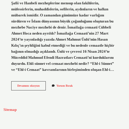
Şafii ve Hanbeli mezheplerine mensup olan fakihlerin,
müfessirlerin, muhaddislerin, sofilerin, aydınların ve halkın
mübarek ismidir. O zamandan günümüze kadar varlığını
sürdüren ve İslam dünyasının büyük çoğunluğunu oluşturan bu
mezhebe Naciye mezhebi de denir. İsmailağa cemaati Cübbeli
Ahmet Hoca neden ayrıldı? İsmailağa Cemaati’nin 27 Mart
2024’te yayınladığı yazıda Ahmet Mahmut Ünlü’nün Hasan
Kılıç’ın şeyhliğini kabul etmediği ve bu nedenle cemaatle hiçbir
bağının olmadığı açıklandı. Ünlü ve çevresi 16 Nisan 2024’te
Müceddid Mahmud Efendi Hazratları Cemaati’ni kurduklarını
duyurdu. Ehli sünnet vel cemaat mezhebi nedir? “Ehl-i Sünnet”
ve “Ehl-i Cemaat” kavramlarının birleşiminden oluşan Ehl-i…
Ismailağa
Devamını okuyun
Yorum Bırak
Ehl-
I
Sünnet
Mi
Sitemap