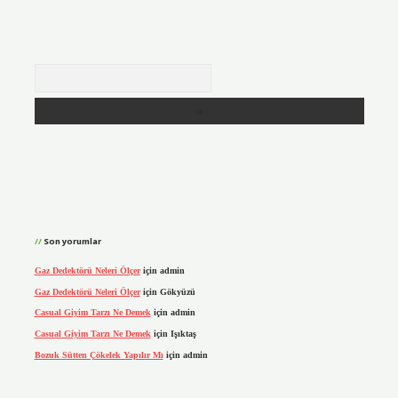
Arama
Son yorumlar
Gaz Dedektörü Neleri Ölçer
için
admin
Gaz Dedektörü Neleri Ölçer
için
Gökyüzü
Casual Giyim Tarzı Ne Demek
için
admin
Casual Giyim Tarzı Ne Demek
için
Işıktaş
Bozuk Sütten Çökelek Yapılır Mı
için
admin