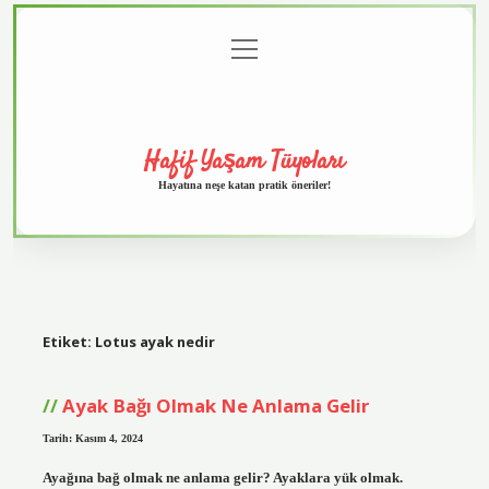
menüyü
Anasayfa
Gizlilik
Yasal
Hakkımızda
aç
Politikası
Uyarı
Hafif Yaşam Tüyoları
Hayatına neşe katan pratik öneriler!
Etiket:
Lotus ayak nedir
Ayak Bağı Olmak Ne Anlama Gelir
Tarih: Kasım 4, 2024
Ayağına bağ olmak ne anlama gelir? Ayaklara yük olmak.