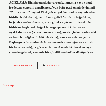
AÇIKLAMA: Birinin oturduğu yerden kalkmasını veya yaptığı
işe devam etmesini engellemek. Ayak bağı atasözü mü deyim mi?
“Zalim olmak” deyimi Türkçede en çok kullanılan deyimlerden
biridir. Ayakkabı bağı ne anlama gelir? Ayakkabı bağcıkları,
bağcıklı ayakkabıların uçlarını güzel ve güvenilir bir şekilde
birbirine bağlamak, bağcıkların gevşemesini önlemek ve
ayakkabının ayağa tam oturmasını sağlamak için kullanılan eski
ve basit bir düğüm türüdür. Ayak bağlamak ne anlama gelir?
Başlangıçta üst sınıfın yürümek zorunda olmadığını ve varlıklı
bir hayat yaşadığını gösteren bir statü sembolü olarak ortaya
çıkan bu gelenek, zamanla bir güzellik sembolüne dönüşmüş ve…
Ayak
Devamını okuyun
Yorum Bırak
Bağı
Olmak
Ne
Anlama
Gelir
Sitemap