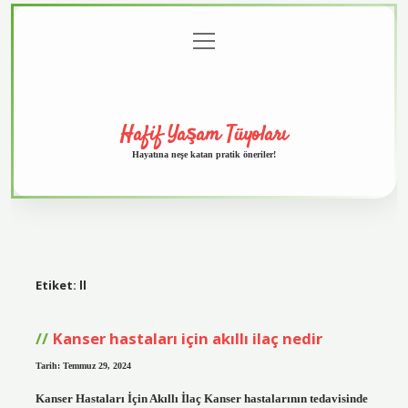
menüyü
Anasayfa
Gizlilik
Yasal
Hakkımızda
aç
Politikası
Uyarı
Hafif Yaşam Tüyoları
Hayatına neşe katan pratik öneriler!
Etiket:
ll
Kanser hastaları için akıllı ilaç nedir
Tarih: Temmuz 29, 2024
Kanser Hastaları İçin Akıllı İlaç Kanser hastalarının tedavisinde