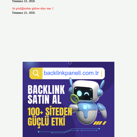
Temmuz 23, 2026
At pisliğinden gübre olur mu ?
Temmuz 21, 2026