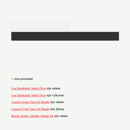
Arama
Son yorumlar
Gaz Dedektörü Neleri Ölçer
için
admin
Gaz Dedektörü Neleri Ölçer
için
Gökyüzü
Casual Giyim Tarzı Ne Demek
için
admin
Casual Giyim Tarzı Ne Demek
için
Işıktaş
Bozuk Sütten Çökelek Yapılır Mı
için
admin