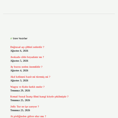
Sidebar
Son Yazılar
Doğrusal açı çiftleri nelerdir ?
Ağustos 6, 2026
Avokado cilde beyazlatır mı ?
Ağustos 5, 2026
Ay burcu neden önemlidir ?
Ağustos 4, 2026
Akıl kelimesi basit mi türemiş mi ?
Ağustos 3, 2026
Wagyu ve Kobe farklı mıdır ?
Temmuz 29, 2026
Kemal Sunal İnatçı filmi hangi köyde çekilmiştir ?
Temmuz 25, 2026
Jolly Tur ne işe yarıyor ?
Temmuz 23, 2026
At pisliğinden gübre olur mu ?