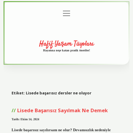
menüyü
Anasayfa
Gizlilik
Yasal
Hakkımızda
aç
Politikası
Uyarı
Hafif Yaşam Tüyoları
Hayatına neşe katan pratik öneriler!
Etiket:
Lisede başarısız dersler ne oluyor
Lisede Başarısız Sayılmak Ne Demek
Tarih: Ekim 14, 2024
Lisede başarısız sayılırsam ne olur? Devamsızlık nedeniyle