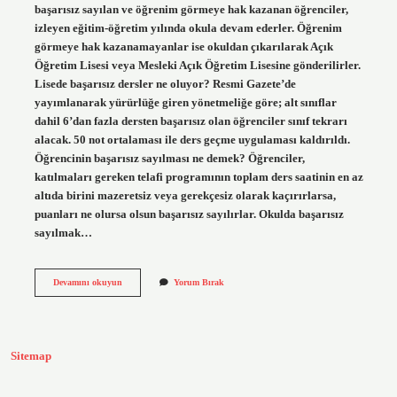
başarısız sayılan ve öğrenim görmeye hak kazanan öğrenciler,
izleyen eğitim-öğretim yılında okula devam ederler. Öğrenim
görmeye hak kazanamayanlar ise okuldan çıkarılarak Açık
Öğretim Lisesi veya Mesleki Açık Öğretim Lisesine gönderilirler.
Lisede başarısız dersler ne oluyor? Resmi Gazete’de
yayımlanarak yürürlüğe giren yönetmeliğe göre; alt sınıflar
dahil 6’dan fazla dersten başarısız olan öğrenciler sınıf tekrarı
alacak. 50 not ortalaması ile ders geçme uygulaması kaldırıldı.
Öğrencinin başarısız sayılması ne demek? Öğrenciler,
katılmaları gereken telafi programının toplam ders saatinin en az
altıda birini mazeretsiz veya gerekçesiz olarak kaçırırlarsa,
puanları ne olursa olsun başarısız sayılırlar. Okulda başarısız
sayılmak…
Lisede
Devamını okuyun
Yorum Bırak
Başarısız
Sayılmak
Ne
Demek
Sitemap