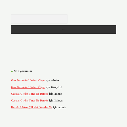
Arama
Son yorumlar
Gaz Dedektörü Neleri Ölçer
için
admin
Gaz Dedektörü Neleri Ölçer
için
Gökyüzü
Casual Giyim Tarzı Ne Demek
için
admin
Casual Giyim Tarzı Ne Demek
için
Işıktaş
Bozuk Sütten Çökelek Yapılır Mı
için
admin