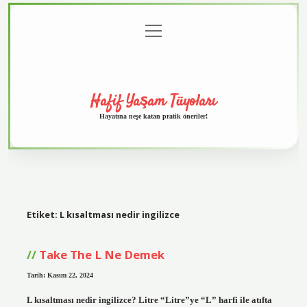
menüyü
Anasayfa
Gizlilik
Yasal
Hakkımızda
aç
Politikası
Uyarı
Hafif Yaşam Tüyoları
Hayatına neşe katan pratik öneriler!
Etiket:
L kısaltması nedir ingilizce
Take The L Ne Demek
Tarih: Kasım 22, 2024
L kısaltması nedir ingilizce? Litre “Litre”ye “L” harfi ile atıfta