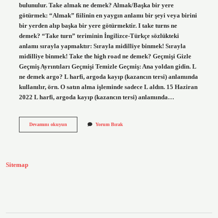
bulunulur. Take almak ne demek? Almak/Başka bir yere
götürmek: “Almak” fiilinin en yaygın anlamı bir şeyi veya birini
bir yerden alıp başka bir yere götürmektir. I take turns ne
demek? “Take turn” teriminin İngilizce-Türkçe sözlükteki
anlamı sırayla yapmaktır: Sırayla midilliye binmek! Sırayla
midilliye binmek! Take the high road ne demek? Geçmişi Gizle
Geçmiş Ayrıntıları Geçmişi Temizle Geçmiş: Ana yoldan gidin. L
ne demek argo? L harfi, argoda kayıp (kazancın tersi) anlamında
kullanılır, örn. O satın alma işleminde sadece L aldın. 15 Haziran
2022 L harfi, argoda kayıp (kazancın tersi) anlamında…
Take
Devamını okuyun
Yorum Bırak
The
L
Ne
Demek
Sitemap