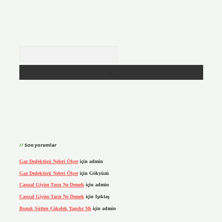
Arama
Son yorumlar
Gaz Dedektörü Neleri Ölçer
için
admin
Gaz Dedektörü Neleri Ölçer
için
Gökyüzü
Casual Giyim Tarzı Ne Demek
için
admin
Casual Giyim Tarzı Ne Demek
için
Işıktaş
Bozuk Sütten Çökelek Yapılır Mı
için
admin