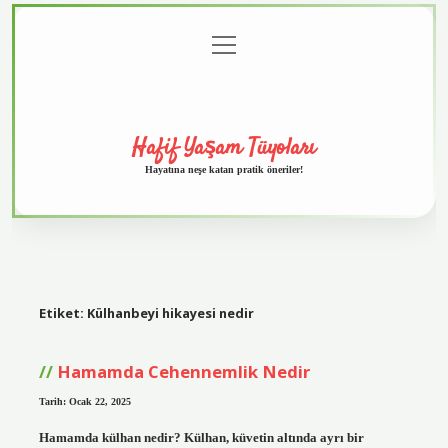
menüyü
Anasayfa
Gizlilik
Yasal
Hakkımızda
aç
Politikası
Uyarı
Hafif Yaşam Tüyoları
Hayatına neşe katan pratik öneriler!
Etiket:
Külhanbeyi hikayesi nedir
Hamamda Cehennemlik Nedir
Tarih: Ocak 22, 2025
Hamamda külhan nedir? Külhan, küvetin altında ayrı bir