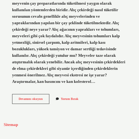
meyvenin çay preparatlarında tüketilmesi yaygın olarak
kullanılan yöntemlerden biridir. Alıç çekirdeği nasıl tüketilir
sorusunun cevabı genellikle alıç meyvelerinden ve
yapraklarından yapılan bir çay şeklinde tüketilmektedir. Alıç
çekirdeği neye yarar? Alıç ağacının yaprakları ve tohumları,
meyveleri gibi çok faydalıdır. Alıç meyvesinin tohumları kalp
yetmezliği, sinirsel çarpıntı, kalp aritmileri, kalp kası
bozuklukları, yüksek tansiyon ve damar sertliği tedavisinde
kullanılır. Alıç çekirdeği yutulur mu? Meyveler taze olarak
atıştırmalık olarak yenebilir. Ancak alıç meyvesinin çekirdekleri
de elma çekirdekleri gibi siyanür içerdiğinden çekirdeklerin
yenmesi önerilmez. Alıç meyvesi ekstresi ne işe yarar?
Araştırmalar, kan basıncını ve kan kolesterol…
Alıç
Devamını okuyun
Yorum Bırak
Meyvesinin
Çekirdeği
Nasıl
Kullanılır
Sitemap