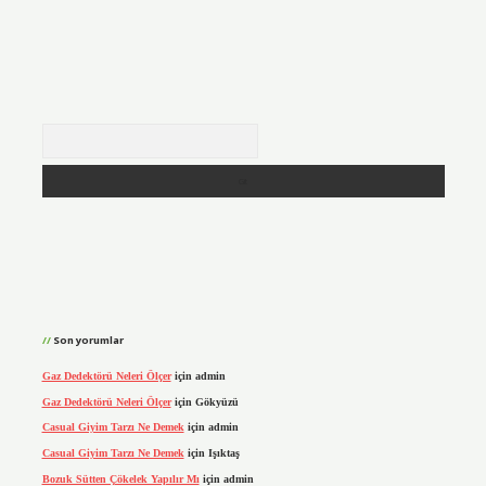
Arama
Son yorumlar
Gaz Dedektörü Neleri Ölçer
için
admin
Gaz Dedektörü Neleri Ölçer
için
Gökyüzü
Casual Giyim Tarzı Ne Demek
için
admin
Casual Giyim Tarzı Ne Demek
için
Işıktaş
Bozuk Sütten Çökelek Yapılır Mı
için
admin