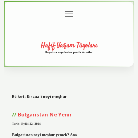
menüyü
Anasayfa
Gizlilik
Yasal
Hakkımızda
aç
Politikası
Uyarı
Hafif Yaşam Tüyoları
Hayatına neşe katan pratik öneriler!
Etiket:
Kırcaali neyi meşhur
Bulgaristan Ne Yenir
Tarih: Eylül 22, 2024
Bulgaristan neyi meşhur yemek? Ana