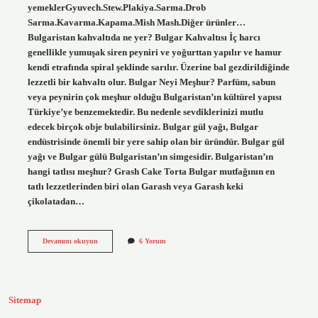
yemeklerGyuvech.Stew.Plakiya.Sarma.Drob
Sarma.Kavarma.Kapama.Mish Mash.Diğer ürünler…
Bulgaristan kahvaltıda ne yer? Bulgar Kahvaltısı İç harcı
genellikle yumuşak siren peyniri ve yoğurttan yapılır ve hamur
kendi etrafında spiral şeklinde sarılır. Üzerine bal gezdirildiğinde
lezzetli bir kahvaltı olur. Bulgar Neyi Meşhur? Parfüm, sabun
veya peynirin çok meşhur olduğu Bulgaristan’ın kültürel yapısı
Türkiye’ye benzemektedir. Bu nedenle sevdiklerinizi mutlu
edecek birçok obje bulabilirsiniz. Bulgar gül yağı, Bulgar
endüstrisinde önemli bir yere sahip olan bir üründür. Bulgar gül
yağı ve Bulgar gülü Bulgaristan’ın simgesidir. Bulgaristan’ın
hangi tatlısı meşhur? Grash Cake Torta Bulgar mutfağının en
tatlı lezzetlerinden biri olan Garash veya Garash keki
çikolatadan…
Bulgaristan
Devamını okuyun
6 Yorum
Ne
Yenir
Sitemap