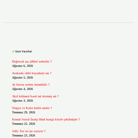
Sidebar
Son Yazılar
Doğrusal açı çiftleri nelerdir ?
Ağustos 6, 2026
Avokado cilde beyazlatır mı ?
Ağustos 5, 2026
Ay burcu neden önemlidir ?
Ağustos 4, 2026
Akıl kelimesi basit mi türemiş mi ?
Ağustos 3, 2026
Wagyu ve Kobe farklı mıdır ?
Temmuz 29, 2026
Kemal Sunal İnatçı filmi hangi köyde çekilmiştir ?
Temmuz 25, 2026
Jolly Tur ne işe yarıyor ?
Temmuz 23, 2026