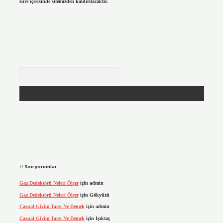
süre içerisinde sitemizden kaldırılacaktır.
Arama
Son yorumlar
Gaz Dedektörü Neleri Ölçer
için
admin
Gaz Dedektörü Neleri Ölçer
için
Gökyüzü
Casual Giyim Tarzı Ne Demek
için
admin
Casual Giyim Tarzı Ne Demek
için
Işıktaş