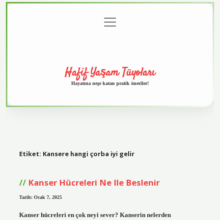
menüyü
Anasayfa
Gizlilik
Yasal
Hakkımızda
aç
Politikası
Uyarı
Hafif Yaşam Tüyoları
Hayatına neşe katan pratik öneriler!
Etiket:
Kansere hangi çorba iyi gelir
Kanser Hücreleri Ne Ile Beslenir
Tarih: Ocak 7, 2025
Kanser hücreleri en çok neyi sever? Kanserin nelerden