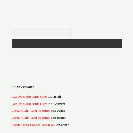
Arama
Son yorumlar
Gaz Dedektörü Neleri Ölçer
için
admin
Gaz Dedektörü Neleri Ölçer
için
Gökyüzü
Casual Giyim Tarzı Ne Demek
için
admin
Casual Giyim Tarzı Ne Demek
için
Işıktaş
Bozuk Sütten Çökelek Yapılır Mı
için
admin