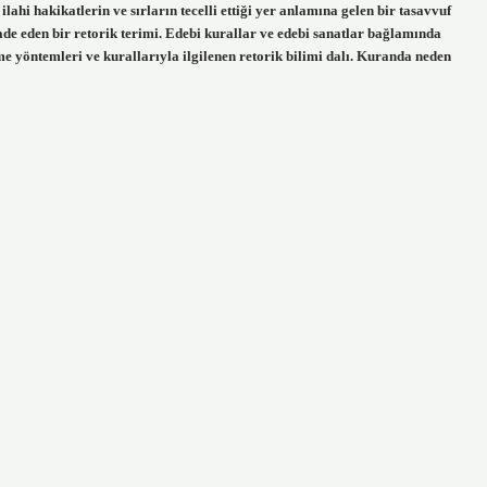
lahi hakikatlerin ve sırların tecelli ettiği yer anlamına gelen bir tasavvuf
fade eden bir retorik terimi. Edebi kurallar ve edebi sanatlar bağlamında
me yöntemleri ve kurallarıyla ilgilenen retorik bilimi dalı. Kuranda neden