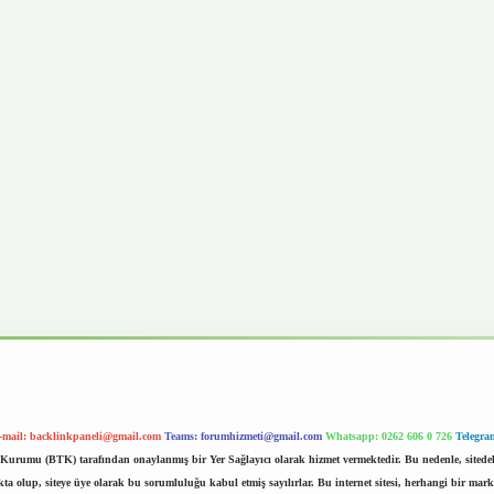
-mail:
backlinkpaneli@gmail.com
Teams:
forumhizmeti@gmail.com
Whatsapp: 0262 606 0 726
Telegra
im Kurumu (BTK) tarafından onaylanmış bir Yer Sağlayıcı olarak hizmet vermektedir. Bu nedenle, sited
 olup, siteye üye olarak bu sorumluluğu kabul etmiş sayılırlar. Bu internet sitesi, herhangi bir mark