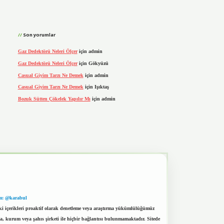
Son yorumlar
Gaz Dedektörü Neleri Ölçer
için
admin
Gaz Dedektörü Neleri Ölçer
için
Gökyüzü
Casual Giyim Tarzı Ne Demek
için
admin
Casual Giyim Tarzı Ne Demek
için
Işıktaş
Bozuk Sütten Çökelek Yapılır Mı
için
admin
m: @karabul
eki içerikleri proaktif olarak denetleme veya araştırma yükümlülüğümüz
a, kurum veya şahıs şirketi ile hiçbir bağlantısı bulunmamaktadır. Sitede