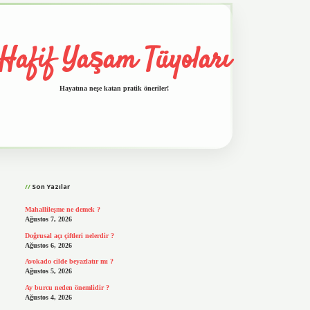
Hafif Yaşam Tüyoları
Hayatına neşe katan pratik öneriler!
Sidebar
vd.casino
Son Yazılar
Mahallileşme ne demek ?
Ağustos 7, 2026
Doğrusal açı çiftleri nelerdir ?
Ağustos 6, 2026
Avokado cilde beyazlatır mı ?
Ağustos 5, 2026
Ay burcu neden önemlidir ?
Ağustos 4, 2026