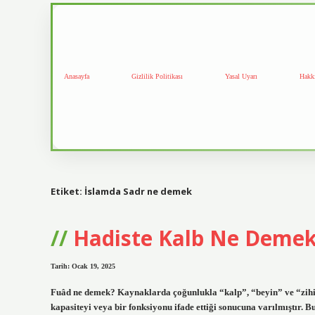
Anasayfa
Gizlilik Politikası
Yasal Uyarı
Hakk
Etiket:
İslamda Sadr ne demek
Hadiste Kalb Ne Deme
Tarih: Ocak 19, 2025
Fuâd ne demek? Kaynaklarda çoğunlukla “kalp”, “beyin” ve “zihin”
kapasiteyi veya bir fonksiyonu ifade ettiği sonucuna varılmıştır.