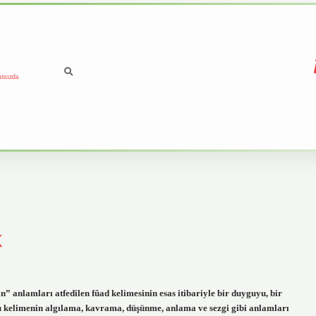
ımızda
k
 anlamları atfedilen fûad kelimesinin esas itibariyle bir duyguyu, bir
 Bu kelimenin algılama, kavrama, düşünme, anlama ve sezgi gibi anlamları