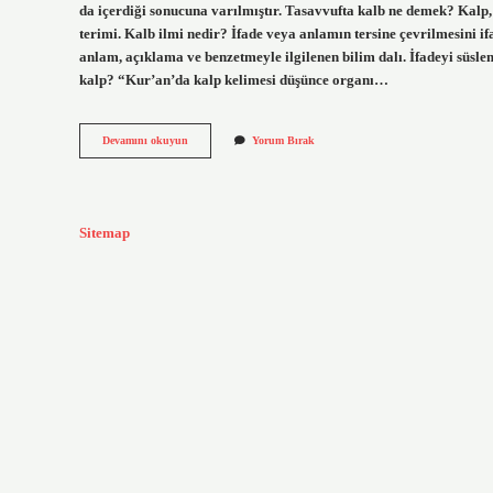
da içerdiği sonucuna varılmıştır. Tasavvufta kalb ne demek? Kalp, i
terimi. Kalb ilmi nedir? İfade veya anlamın tersine çevrilmesini i
anlam, açıklama ve benzetmeyle ilgilenen bilim dalı. İfadeyi süsle
kalp? “Kur’an’da kalp kelimesi düşünce organı…
Hadiste
Devamını okuyun
Yorum Bırak
Kalb
Ne
Demek
Sitemap