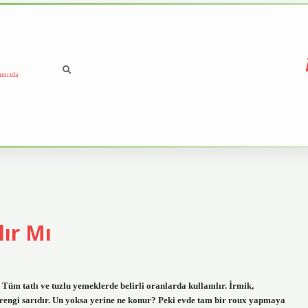
ımızda
lır Mı
Tüm tatlı ve tuzlu yemeklerde belirli oranlarda kullanılır. İrmik,
ca rengi sarıdır. Un yoksa yerine ne konur? Peki evde tam bir roux yapmaya