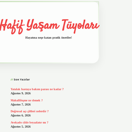
Hafif Yaşam Tüyoları
Hayatına neşe katan pratik öneriler!
Sidebar
vd.casino
Son Yazılar
Yatalak hastaya bakım parası ne kadar ?
Ağustos 9, 2026
Mahallileşme ne demek ?
Ağustos 7, 2026
Doğrusal açı çiftleri nelerdir ?
Ağustos 6, 2026
Avokado cilde beyazlatır mı ?
Ağustos 5, 2026