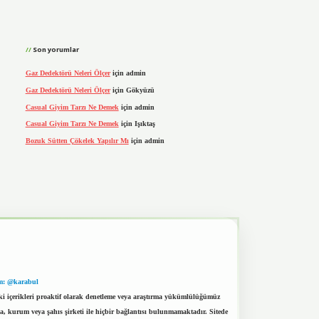
Son yorumlar
Gaz Dedektörü Neleri Ölçer
için
admin
Gaz Dedektörü Neleri Ölçer
için
Gökyüzü
Casual Giyim Tarzı Ne Demek
için
admin
Casual Giyim Tarzı Ne Demek
için
Işıktaş
Bozuk Sütten Çökelek Yapılır Mı
için
admin
m: @karabul
eki içerikleri proaktif olarak denetleme veya araştırma yükümlülüğümüz
a, kurum veya şahıs şirketi ile hiçbir bağlantısı bulunmamaktadır. Sitede