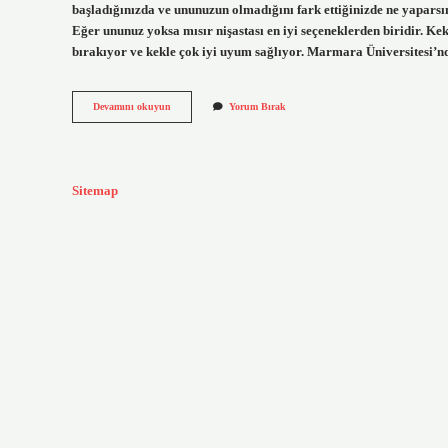
başladığınızda ve ununuzun olmadığını fark ettiğinizde ne yaparsın
Eğer ununuz yoksa mısır nişastası en iyi seçeneklerden biridir. Ke
bırakıyor ve kekle çok iyi uyum sağlıyor. Marmara Üniversitesi’n
Un
Devamını okuyun
Yorum Bırak
Yerine
Irmik
Kullanılır
Mı
Sitemap