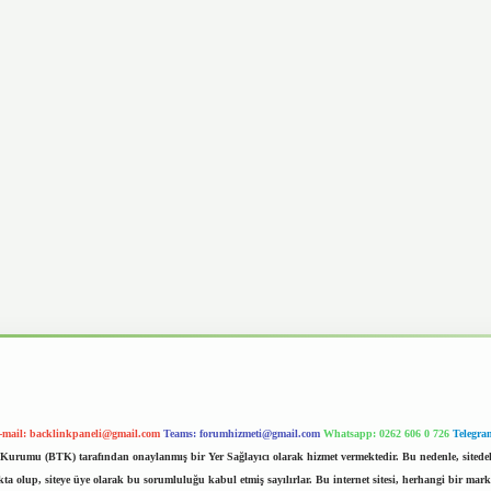
-mail:
backlinkpaneli@gmail.com
Teams:
forumhizmeti@gmail.com
Whatsapp: 0262 606 0 726
Telegra
im Kurumu (BTK) tarafından onaylanmış bir Yer Sağlayıcı olarak hizmet vermektedir. Bu nedenle, sited
 olup, siteye üye olarak bu sorumluluğu kabul etmiş sayılırlar. Bu internet sitesi, herhangi bir mark