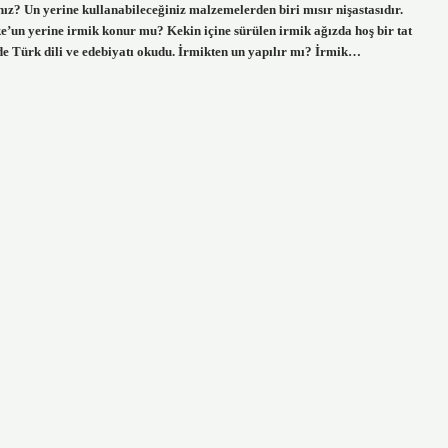
ız? Un yerine kullanabileceğiniz malzemelerden biri mısır nişastasıdır.
ke’un yerine irmik konur mu? Kekin içine sürülen irmik ağızda hoş bir tat
de Türk dili ve edebiyatı okudu. İrmikten un yapılır mı? İrmik…