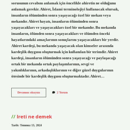
sorusunun cevabını anlamak için öncelikle ahiretin ne olduğunu
anlamak gerekir. Ahiret, İslami terminolojiyi kullanacak olursak,
insanların ölümünden sonra yaşayacağı özel bir mekan veya
mekandır. Ahiret hayatı, insanların ölümünden sonra
yaşayacakları ve yaşayacakları özel bir mekandır. Bu mekanda
insanların, ölümden sonra yaşayacakları ve ölümden önceki
hayatlarındaki amaçlarının sonuçlarını yaşayacakları bir yerdir.
Ahiret kardeşi, bu mekanda yaşayacak olan kimseler arasında
kardeşlik duygusu oluşturmak için kullanılan bir terimdir. Ahiret
kardeşi, insanların ölümünden sonra yaşayacağı ve paylaşacağı
ortak bir mekanda ortak paylaşımlarının, sevgi ve
yakınlıklarının, arkadaşlıklarının ve diğer güzel duygularının
ötesinde bir kardeşlik duygusu oluşturmaktadır. Ahiret…
Ahiret
Devamını okuyun
2 Yorum
kardeşim
ne
demek
Ireti ne demek
Tarih: Temmuz 13, 2024