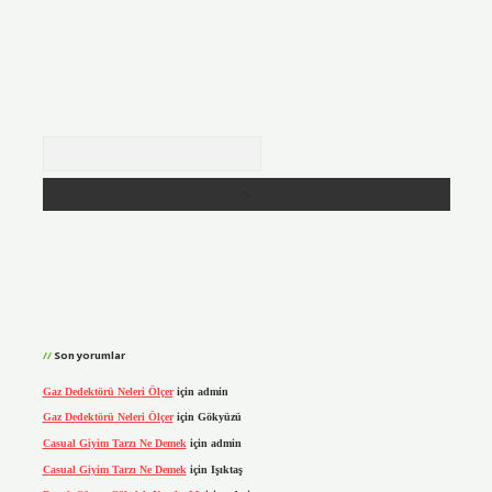
Arama
Son yorumlar
Gaz Dedektörü Neleri Ölçer
için
admin
Gaz Dedektörü Neleri Ölçer
için
Gökyüzü
Casual Giyim Tarzı Ne Demek
için
admin
Casual Giyim Tarzı Ne Demek
için
Işıktaş