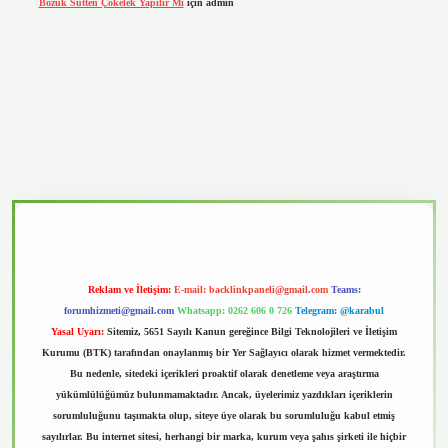
Bozuk Sütten Çökelek Yapılır Mı
için
admin
vd.casino
Reklam ve İletişim:
E-mail:
backlinkpaneli@gmail.com
Teams:
forumhizmeti@gmail.com
Whatsapp: 0262 606 0 726
Telegram: @karabul
Yasal Uyarı:
Sitemiz, 5651 Sayılı Kanun gereğince Bilgi Teknolojileri ve İletişim
Kurumu (BTK) tarafından onaylanmış bir Yer Sağlayıcı olarak hizmet vermektedir.
Bu nedenle, sitedeki içerikleri proaktif olarak denetleme veya araştırma
yükümlülüğümüz bulunmamaktadır. Ancak, üyelerimiz yazdıkları içeriklerin
sorumluluğunu taşımakta olup, siteye üye olarak bu sorumluluğu kabul etmiş
sayılırlar. Bu internet sitesi, herhangi bir marka, kurum veya şahıs şirketi ile hiçbir