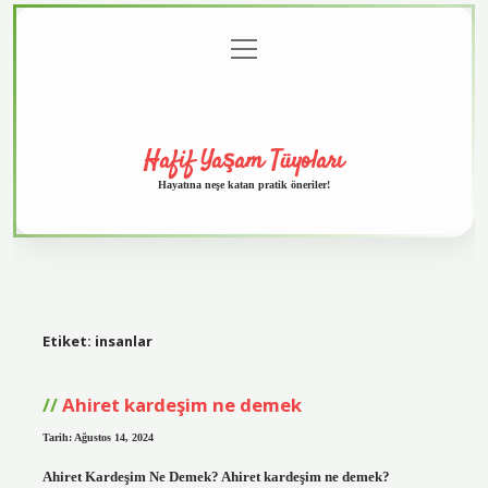
menüyü
Anasayfa
Gizlilik
Yasal
Hakkımızda
aç
Politikası
Uyarı
Hafif Yaşam Tüyoları
Hayatına neşe katan pratik öneriler!
Etiket:
insanlar
Ahiret kardeşim ne demek
Tarih: Ağustos 14, 2024
Ahiret Kardeşim Ne Demek? Ahiret kardeşim ne demek?