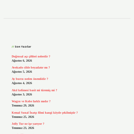
Sidebar
Son Yazılar
Doğrusal açı çiftleri nelerdir ?
Ağustos 6, 2026
Avokado cilde beyazlatır mı ?
Ağustos 5, 2026
Ay burcu neden önemlidir ?
Ağustos 4, 2026
Akıl kelimesi basit mi türemiş mi ?
Ağustos 3, 2026
Wagyu ve Kobe farklı mıdır ?
Temmuz 29, 2026
Kemal Sunal İnatçı filmi hangi köyde çekilmiştir ?
Temmuz 25, 2026
Jolly Tur ne işe yarıyor ?
Temmuz 23, 2026