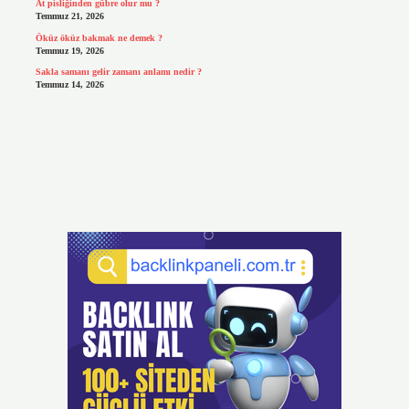
At pisliğinden gübre olur mu ?
Temmuz 21, 2026
Öküz öküz bakmak ne demek ?
Temmuz 19, 2026
Sakla samanı gelir zamanı anlamı nedir ?
Temmuz 14, 2026