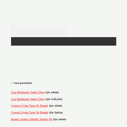
Arama
Son yorumlar
Gaz Dedektörü Neleri Ölçer
için
admin
Gaz Dedektörü Neleri Ölçer
için
Gökyüzü
Casual Giyim Tarzı Ne Demek
için
admin
Casual Giyim Tarzı Ne Demek
için
Işıktaş
Bozuk Sütten Çökelek Yapılır Mı
için
admin