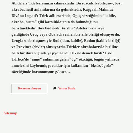
Abideleri”nde karşımıza çıkmaktadır. Bu sözcük; kabile, soy, boy,
akraba, nesil anlamlarına da gelmektedir. Kaşgarlı Mahmut
Dîvânu Lugati’t-Türk adlı eserinde; Oguş sözcüğünün “kabile,
akraba, hısım” gibi karşılıklarının da bulunduğunu
belirtmektedir. Boy bod nedir tarihte? Aileler bir araya
geldiğinde Urug veya Oba adı verilen bir aile birliği oluşuyordu.
Urugların birleşmesiyle Bod (klan, kabile), Bodun (kabile birliği)
ve Province (devlet) oluşuyordu. Türkler akrabalarıyla birlikte
belli bir düzen içinde yaşıyorlardı. ÖG ne demek tarih? Eski
Türkçe’de “anne” anlamına gelen “ög” sözcüğü, bugün yalnızca
annelerini kaybetmiş çocuklar için kullanılan “öksüz/ögsüz”
sözcüğünde korunmuştur. g/k ses…
Oguş
Devamını okuyun
Yorum Bırak
Tarihte
Ne
Demek
Sitemap