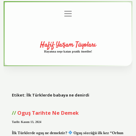
menüyü
Anasayfa
Gizlilik
Yasal
Hakkımızda
aç
Politikası
Uyarı
Hafif Yaşam Tüyoları
Hayatına neşe katan pratik öneriler!
Etiket:
İlk Türklerde babaya ne denirdi
Oguş Tarihte Ne Demek
Tarih: Kasım 13, 2024
İlk Türklerde oguş ne demektir?
Oguş sözcüğü ilk kez “Orhun