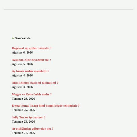
Sidebar
Son Yazılar
Doğrusal açı çiftleri nelerdir ?
Ağustos 6, 2026
Avokado cilde beyazlatır mı ?
Ağustos 5, 2026
Ay burcu neden önemlidir ?
Ağustos 4, 2026
Akıl kelimesi basit mi türemiş mi ?
Ağustos 3, 2026
Wagyu ve Kobe farklı mıdır ?
Temmuz 29, 2026
Kemal Sunal İnatçı filmi hangi köyde çekilmiştir ?
Temmuz 25, 2026
Jolly Tur ne işe yarıyor ?
Temmuz 23, 2026
At pisliğinden gübre olur mu ?
Temmuz 21, 2026