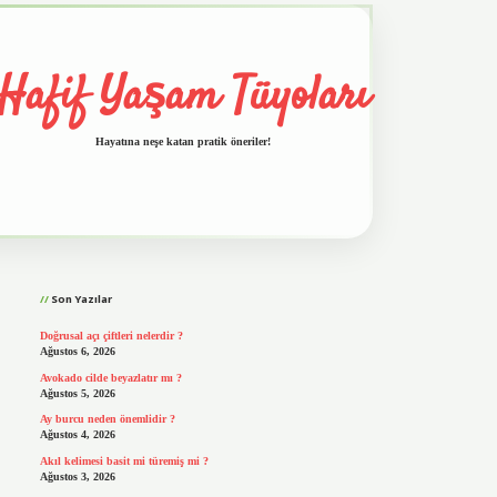
Hafif Yaşam Tüyoları
Hayatına neşe katan pratik öneriler!
Sidebar
vd.casino
Son Yazılar
Doğrusal açı çiftleri nelerdir ?
Ağustos 6, 2026
Avokado cilde beyazlatır mı ?
Ağustos 5, 2026
Ay burcu neden önemlidir ?
Ağustos 4, 2026
Akıl kelimesi basit mi türemiş mi ?
Ağustos 3, 2026