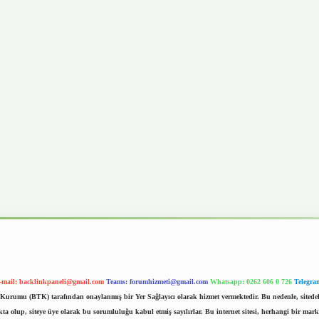
-mail:
backlinkpaneli@gmail.com
Teams:
forumhizmeti@gmail.com
Whatsapp: 0262 606 0 726
Telegra
im Kurumu (BTK) tarafından onaylanmış bir Yer Sağlayıcı olarak hizmet vermektedir. Bu nedenle, sited
 olup, siteye üye olarak bu sorumluluğu kabul etmiş sayılırlar. Bu internet sitesi, herhangi bir mark