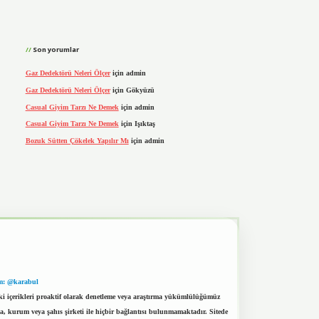
Son yorumlar
Gaz Dedektörü Neleri Ölçer
için
admin
Gaz Dedektörü Neleri Ölçer
için
Gökyüzü
Casual Giyim Tarzı Ne Demek
için
admin
Casual Giyim Tarzı Ne Demek
için
Işıktaş
Bozuk Sütten Çökelek Yapılır Mı
için
admin
m: @karabul
eki içerikleri proaktif olarak denetleme veya araştırma yükümlülüğümüz
a, kurum veya şahıs şirketi ile hiçbir bağlantısı bulunmamaktadır. Sitede