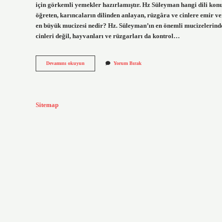
için görkemli yemekler hazırlamıştır. Hz Süleyman hangi dili konuş
öğreten, karıncaların dilinden anlayan, rüzgâra ve cinlere emir v
en büyük mucizesi nedir? Hz. Süleyman’ın en önemli mucizelerinden
cinleri değil, hayvanları ve rüzgarları da kontrol…
Hz
Devamını okuyun
Yorum Bırak
Süleyman
Kaç
Yıl
Yaşamıştır
Sitemap