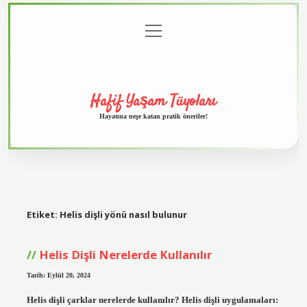
menüyü
Anasayfa
Gizlilik
Yasal
Hakkımızda
aç
Politikası
Uyarı
Hafif Yaşam Tüyoları
Hayatına neşe katan pratik öneriler!
Etiket:
Helis dişli yönü nasıl bulunur
Helis Dişli Nerelerde Kullanılır
Tarih: Eylül 20, 2024
Helis dişli çarklar nerelerde kullanılır? Helis dişli uygulamaları: