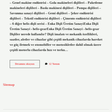
– Genel makine endüstrisi – Gıda makineleri dişlileri – Paketleme
makineleri dişlileri – Baskı makinesi dişlileri – Pompa dişlileri –
Savunma sanayi dişlileri – Gemi dişlileri – Şeker endüstrisi
dişlileri – Tekstil endüstrisi dişlileri – Çimento endüstrisi dişlileri
– 6 diğer helis dişli serisi – Enka Dişli Üretim SanayiEnka Dişli
Üretim Sanayi › helis-gearEnka Dişli Üretim Sanayi › helis-gear
Dişliler nerede kullanılır? Dişli imalatı ve mekanik özellikleri,
saatler, aletler ve cihazlar gibi çeşitli mekanik cihazlarda hareket
ve güç iletmek ve otomobiller ve motosikletler dahil olmak üzere
çeşitli motorlu cihazlarda hızı ve torku…
Helis
Devamını okuyun
12 Yorum
Dişli
Nerelerde
Kullanılır
Sitemap