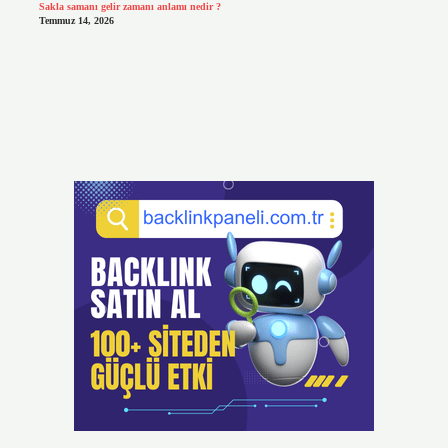
Sakla samanı gelir zamanı anlamı nedir ?
Temmuz 14, 2026