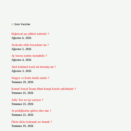
Sidebar
Son Yazılar
Doğrusal açı çiftleri nelerdir ?
Ağustos 6, 2026
Avokado cilde beyazlatır mı ?
Ağustos 5, 2026
Ay burcu neden önemlidir ?
Ağustos 4, 2026
Akıl kelimesi basit mi türemiş mi ?
Ağustos 3, 2026
Wagyu ve Kobe farklı mıdır ?
Temmuz 29, 2026
Kemal Sunal İnatçı filmi hangi köyde çekilmiştir ?
Temmuz 25, 2026
Jolly Tur ne işe yarıyor ?
Temmuz 23, 2026
At pisliğinden gübre olur mu ?
Temmuz 21, 2026
Öküz öküz bakmak ne demek ?
Temmuz 19, 2026