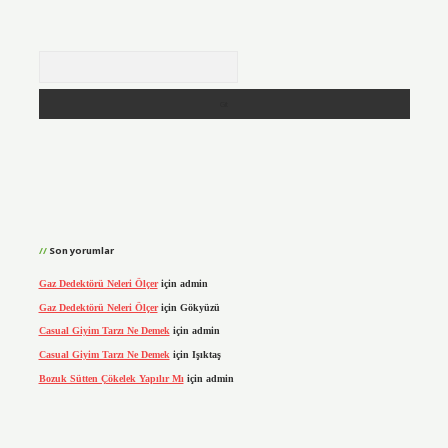
Arama
Son yorumlar
Gaz Dedektörü Neleri Ölçer
için
admin
Gaz Dedektörü Neleri Ölçer
için
Gökyüzü
Casual Giyim Tarzı Ne Demek
için
admin
Casual Giyim Tarzı Ne Demek
için
Işıktaş
Bozuk Sütten Çökelek Yapılır Mı
için
admin