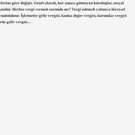
elerine göre değişir. Genel olarak, kar amacı gütmeyen kuruluşlar, sosyal
uygundur. Herkes vergi vermek zorunda mı? Vergi ödemek yalnızca bireysel
runluluktur. İşletmeler gelir vergisi, katma değer vergisi, kurumlar vergisi
arda gelir vergisi…