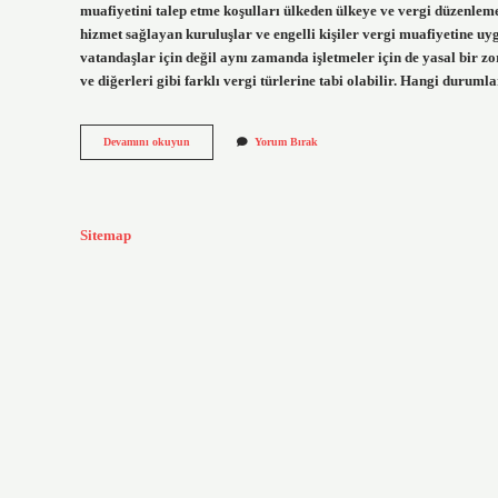
muafiyetini talep etme koşulları ülkeden ülkeye ve vergi düzenlem
hizmet sağlayan kuruluşlar ve engelli kişiler vergi muafiyetine 
vatandaşlar için değil aynı zamanda işletmeler için de yasal bir zo
ve diğerleri gibi farklı vergi türlerine tabi olabilir. Hangi duruml
Kimler
Devamını okuyun
Yorum Bırak
Vergi
Vermez
Sitemap