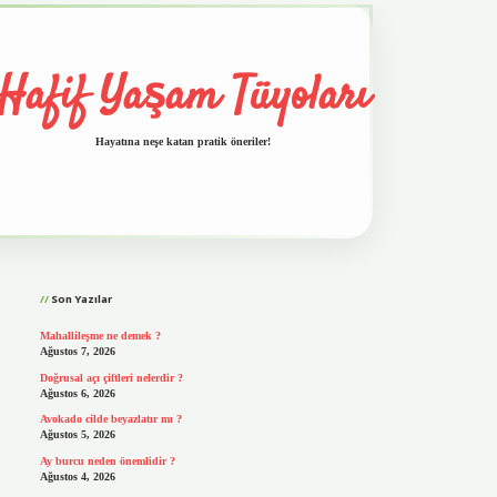
Hafif Yaşam Tüyoları
Hayatına neşe katan pratik öneriler!
Sidebar
vd.casino
Son Yazılar
Mahallileşme ne demek ?
Ağustos 7, 2026
Doğrusal açı çiftleri nelerdir ?
Ağustos 6, 2026
Avokado cilde beyazlatır mı ?
Ağustos 5, 2026
Ay burcu neden önemlidir ?
Ağustos 4, 2026