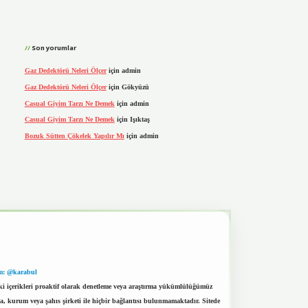
Son yorumlar
Gaz Dedektörü Neleri Ölçer
için
admin
Gaz Dedektörü Neleri Ölçer
için
Gökyüzü
Casual Giyim Tarzı Ne Demek
için
admin
Casual Giyim Tarzı Ne Demek
için
Işıktaş
Bozuk Sütten Çökelek Yapılır Mı
için
admin
m: @karabul
eki içerikleri proaktif olarak denetleme veya araştırma yükümlülüğümüz
a, kurum veya şahıs şirketi ile hiçbir bağlantısı bulunmamaktadır. Sitede