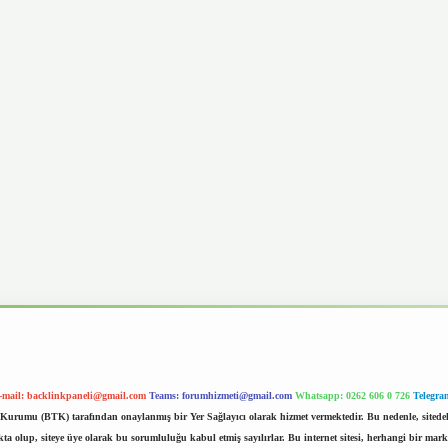
-mail:
backlinkpaneli@gmail.com
Teams:
forumhizmeti@gmail.com
Whatsapp: 0262 606 0 726
Telegra
im Kurumu (BTK) tarafından onaylanmış bir Yer Sağlayıcı olarak hizmet vermektedir. Bu nedenle, sited
 olup, siteye üye olarak bu sorumluluğu kabul etmiş sayılırlar. Bu internet sitesi, herhangi bir mark