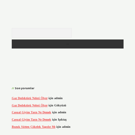
Arama
Son yorumlar
Gaz Dedektörü Neleri Ölçer
için
admin
Gaz Dedektörü Neleri Ölçer
için
Gökyüzü
Casual Giyim Tarzı Ne Demek
için
admin
Casual Giyim Tarzı Ne Demek
için
Işıktaş
Bozuk Sütten Çökelek Yapılır Mı
için
admin