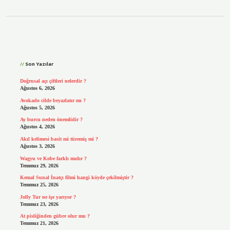
Sidebar
Son Yazılar
Doğrusal açı çiftleri nelerdir ?
Ağustos 6, 2026
Avokado cilde beyazlatır mı ?
Ağustos 5, 2026
Ay burcu neden önemlidir ?
Ağustos 4, 2026
Akıl kelimesi basit mi türemiş mi ?
Ağustos 3, 2026
Wagyu ve Kobe farklı mıdır ?
Temmuz 29, 2026
Kemal Sunal İnatçı filmi hangi köyde çekilmiştir ?
Temmuz 25, 2026
Jolly Tur ne işe yarıyor ?
Temmuz 23, 2026
At pisliğinden gübre olur mu ?
Temmuz 21, 2026