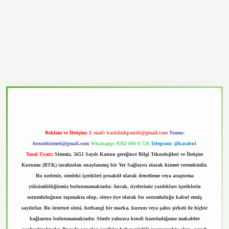
.casino
Reklam ve İletişim:
E-mail:
backlinkpaneli@gmail.com
Teams:
forumhizmeti@gmail.com
Whatsapp: 0262 606 0 726
Telegram: @karabul
Yasal Uyarı:
Sitemiz, 5651 Sayılı Kanun gereğince Bilgi Teknolojileri ve İletişim
Kurumu (BTK) tarafından onaylanmış bir Yer Sağlayıcı olarak hizmet vermektedir.
Bu nedenle, sitedeki içerikleri proaktif olarak denetleme veya araştırma
yükümlülüğümüz bulunmamaktadır. Ancak, üyelerimiz yazdıkları içeriklerin
sorumluluğunu taşımakta olup, siteye üye olarak bu sorumluluğu kabul etmiş
sayılırlar. Bu internet sitesi, herhangi bir marka, kurum veya şahıs şirketi ile hiçbir
bağlantısı bulunmamaktadır. Sitede yalnızca kendi hazırladığımız makaleler