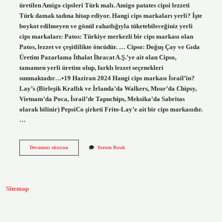
üretilen Amigo cipsleri Türk malı. Amigo patates cipsi lezzeti
Türk damak tadına hitap ediyor. Hangi cips markaları yerli? İşte
boykot edilmeyen ve gönül rahatlığıyla tüketebileceğiniz yerli
cips markaları: Patos: Türkiye merkezli bir cips markası olan
Patos, lezzet ve çeşitlilikte öncüdür. … Cipso: Doğuş Çay ve Gıda
Üretim Pazarlama İthalat İhracat A.Ş.’ye ait olan Cipso,
tamamen yerli üretim olup, farklı lezzet seçenekleri
sunmaktadır…•19 Haziran 2024 Hangi cips markası İsrail’in?
Lay’s (Birleşik Krallık ve İrlanda’da Walkers, Mısır’da Chipsy,
Vietnam’da Poca, İsrail’de Tapuchips, Meksika’da Sabritas
olarak bilinir) PepsiCo şirketi Frito-Lay’e ait bir cips markasıdır.
…
Cips
Devamını okuyun
Yorum Bırak
Türk
Malı
Hangisi
Sitemap