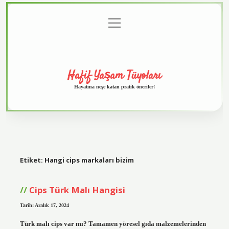
menüyü
Anasayfa
Gizlilik
Yasal
Hakkımızda
aç
Politikası
Uyarı
Hafif Yaşam Tüyoları
Hayatına neşe katan pratik öneriler!
Etiket:
Hangi cips markaları bizim
Cips Türk Malı Hangisi
Tarih: Aralık 17, 2024
Türk malı cips var mı? Tamamen yöresel gıda malzemelerinden