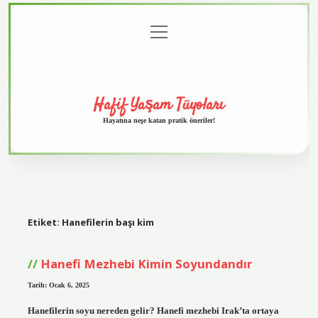
menüyü
Anasayfa
Gizlilik
Yasal
Hakkımızda
aç
Politikası
Uyarı
Hafif Yaşam Tüyoları
Hayatına neşe katan pratik öneriler!
Etiket:
Hanefilerin başı kim
Hanefi Mezhebi Kimin Soyundandır
Tarih: Ocak 6, 2025
Hanefilerin soyu nereden gelir? Hanefi mezhebi Irak’ta ortaya