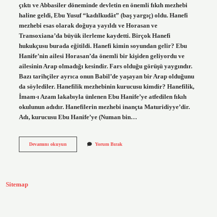
çıktı ve Abbasiler döneminde devletin en önemli fıkıh mezhebi
haline geldi, Ebu Yusuf “kadılkudât” (baş yargıç) oldu. Hanefi
mezhebi esas olarak doğuya yayıldı ve Horasan ve
Transoxiana’da büyük ilerleme kaydetti. Birçok Hanefi
hukukçusu burada eğitildi. Hanefi kimin soyundan gelir? Ebu
Hanife’nin ailesi Horasan’da önemli bir kişiden geliyordu ve
ailesinin Arap olmadığı kesindir. Fars olduğu görüşü yaygındır.
Bazı tarihçiler ayrıca onun Babil’de yaşayan bir Arap olduğunu
da söylediler. Hanefilik mezhebinin kurucusu kimdir? Hanefilik,
İmam-ı Azam lakabıyla ünlenen Ebu Hanife’ye atfedilen fıkıh
okulunun adıdır. Hanefilerin mezhebi inançta Maturidiyye’dir.
Adı, kurucusu Ebu Hanife’ye (Numan bin…
Hanefi
Devamını okuyun
Yorum Bırak
Mezhebi
Kimin
Soyundandır
Sitemap