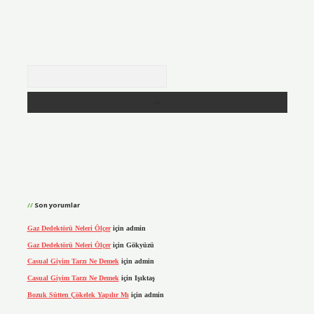
Arama
Son yorumlar
Gaz Dedektörü Neleri Ölçer
için
admin
Gaz Dedektörü Neleri Ölçer
için
Gökyüzü
Casual Giyim Tarzı Ne Demek
için
admin
Casual Giyim Tarzı Ne Demek
için
Işıktaş
Bozuk Sütten Çökelek Yapılır Mı
için
admin