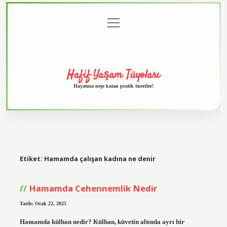
menüyü
Anasayfa
Gizlilik
Yasal
Hakkımızda
aç
Politikası
Uyarı
Hafif Yaşam Tüyoları
Hayatına neşe katan pratik öneriler!
Etiket:
Hamamda çalışan kadına ne denir
Hamamda Cehennemlik Nedir
Tarih: Ocak 22, 2025
Hamamda külhan nedir? Külhan, küvetin altında ayrı bir