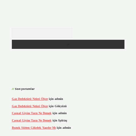
Arama
Son yorumlar
Gaz Dedektörü Neleri Ölçer
için
admin
Gaz Dedektörü Neleri Ölçer
için
Gökyüzü
Casual Giyim Tarzı Ne Demek
için
admin
Casual Giyim Tarzı Ne Demek
için
Işıktaş
Bozuk Sütten Çökelek Yapılır Mı
için
admin