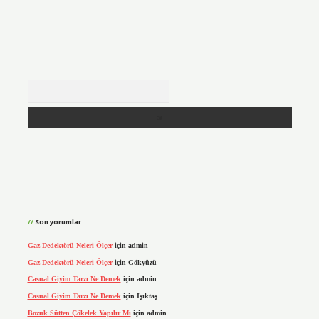
Arama
Son yorumlar
Gaz Dedektörü Neleri Ölçer
için
admin
Gaz Dedektörü Neleri Ölçer
için
Gökyüzü
Casual Giyim Tarzı Ne Demek
için
admin
Casual Giyim Tarzı Ne Demek
için
Işıktaş
Bozuk Sütten Çökelek Yapılır Mı
için
admin