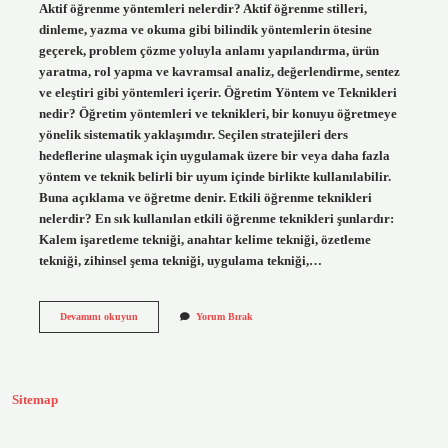
Aktif öğrenme yöntemleri nelerdir? Aktif öğrenme stilleri,
dinleme, yazma ve okuma gibi bilindik yöntemlerin ötesine
geçerek, problem çözme yoluyla anlamı yapılandırma, ürün
yaratma, rol yapma ve kavramsal analiz, değerlendirme, sentez
ve eleştiri gibi yöntemleri içerir. Öğretim Yöntem ve Teknikleri
nedir? Öğretim yöntemleri ve teknikleri, bir konuyu öğretmeye
yönelik sistematik yaklaşımdır. Seçilen stratejileri ders
hedeflerine ulaşmak için uygulamak üzere bir veya daha fazla
yöntem ve teknik belirli bir uyum içinde birlikte kullanılabilir.
Buna açıklama ve öğretme denir. Etkili öğrenme teknikleri
nelerdir? En sık kullanılan etkili öğrenme teknikleri şunlardır:
Kalem işaretleme tekniği, anahtar kelime tekniği, özetleme
tekniği, zihinsel şema tekniği, uygulama tekniği,…
Aktif
Devamını okuyun
Yorum Bırak
Öğrenmeyi
Destekleyen
Yöntem
Ve
Teknikler
Sitemap
Nelerdir