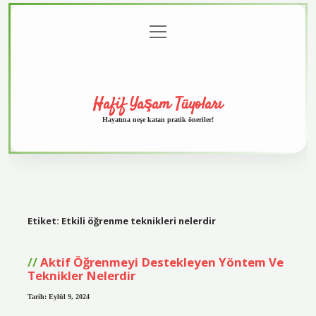
menüyü
Anasayfa
Gizlilik
Yasal
Hakkımızda
aç
Politikası
Uyarı
Hafif Yaşam Tüyoları
Hayatına neşe katan pratik öneriler!
Etiket:
Etkili öğrenme teknikleri nelerdir
Aktif Öğrenmeyi Destekleyen Yöntem Ve
Teknikler Nelerdir
Tarih: Eylül 9, 2024