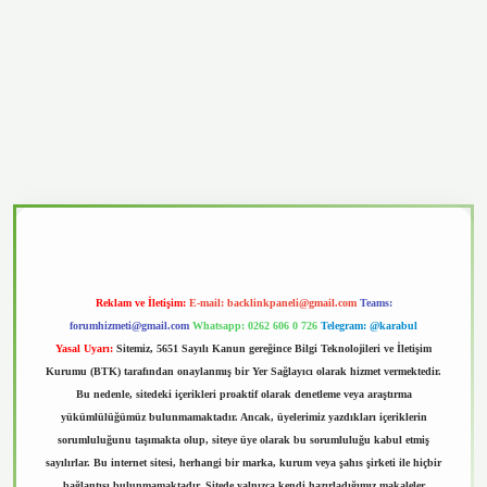
casino
Reklam ve İletişim:
E-mail:
backlinkpaneli@gmail.com
Teams:
forumhizmeti@gmail.com
Whatsapp: 0262 606 0 726
Telegram: @karabul
Yasal Uyarı:
Sitemiz, 5651 Sayılı Kanun gereğince Bilgi Teknolojileri ve İletişim
Kurumu (BTK) tarafından onaylanmış bir Yer Sağlayıcı olarak hizmet vermektedir.
Bu nedenle, sitedeki içerikleri proaktif olarak denetleme veya araştırma
yükümlülüğümüz bulunmamaktadır. Ancak, üyelerimiz yazdıkları içeriklerin
sorumluluğunu taşımakta olup, siteye üye olarak bu sorumluluğu kabul etmiş
sayılırlar. Bu internet sitesi, herhangi bir marka, kurum veya şahıs şirketi ile hiçbir
bağlantısı bulunmamaktadır. Sitede yalnızca kendi hazırladığımız makaleler