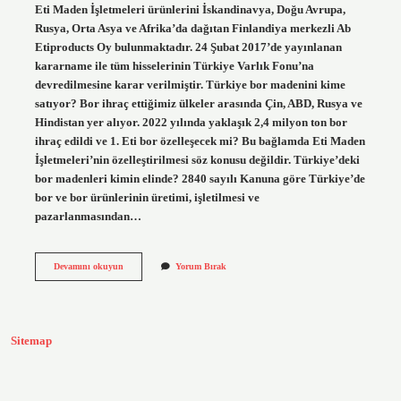
Eti Maden İşletmeleri ürünlerini İskandinavya, Doğu Avrupa,
Rusya, Orta Asya ve Afrika’da dağıtan Finlandiya merkezli Ab
Etiproducts Oy bulunmaktadır. 24 Şubat 2017’de yayınlanan
kararname ile tüm hisselerinin Türkiye Varlık Fonu’na
devredilmesine karar verilmiştir. Türkiye bor madenini kime
satıyor? Bor ihraç ettiğimiz ülkeler arasında Çin, ABD, Rusya ve
Hindistan yer alıyor. 2022 yılında yaklaşık 2,4 milyon ton bor
ihraç edildi ve 1. Eti bor özelleşecek mi? Bu bağlamda Eti Maden
İşletmeleri’nin özelleştirilmesi söz konusu değildir. Türkiye’deki
bor madenleri kimin elinde? 2840 sayılı Kanuna göre Türkiye’de
bor ve bor ürünlerinin üretimi, işletilmesi ve
pazarlanmasından…
Etibank
Devamını okuyun
Yorum Bırak
Ve
Bor
Madenleri
Satılıyor
Mu
Sitemap