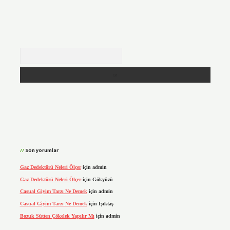
Arama
Son yorumlar
Gaz Dedektörü Neleri Ölçer
için
admin
Gaz Dedektörü Neleri Ölçer
için
Gökyüzü
Casual Giyim Tarzı Ne Demek
için
admin
Casual Giyim Tarzı Ne Demek
için
Işıktaş
Bozuk Sütten Çökelek Yapılır Mı
için
admin