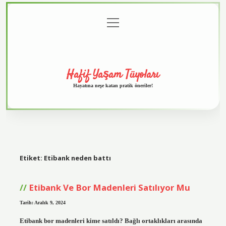
menüyü
Anasayfa
Gizlilik
Yasal
Hakkımızda
aç
Politikası
Uyarı
Hafif Yaşam Tüyoları
Hayatına neşe katan pratik öneriler!
Etiket:
Etibank neden battı
Etibank Ve Bor Madenleri Satılıyor Mu
Tarih: Aralık 9, 2024
Etibank bor madenleri kime satıldı? Bağlı ortaklıkları arasında