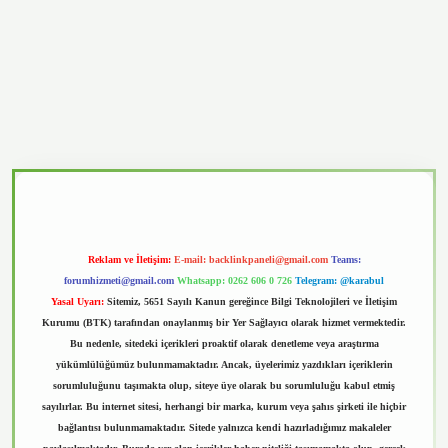
asino
Reklam ve İletişim:
E-mail:
backlinkpaneli@gmail.com
Teams:
forumhizmeti@gmail.com
Whatsapp: 0262 606 0 726
Telegram: @karabul
Yasal Uyarı:
Sitemiz, 5651 Sayılı Kanun gereğince Bilgi Teknolojileri ve İletişim
Kurumu (BTK) tarafından onaylanmış bir Yer Sağlayıcı olarak hizmet vermektedir.
Bu nedenle, sitedeki içerikleri proaktif olarak denetleme veya araştırma
yükümlülüğümüz bulunmamaktadır. Ancak, üyelerimiz yazdıkları içeriklerin
sorumluluğunu taşımakta olup, siteye üye olarak bu sorumluluğu kabul etmiş
sayılırlar. Bu internet sitesi, herhangi bir marka, kurum veya şahıs şirketi ile hiçbir
bağlantısı bulunmamaktadır. Sitede yalnızca kendi hazırladığımız makaleler