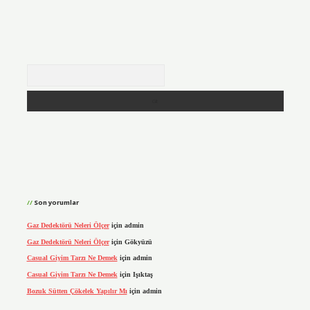
Arama
Son yorumlar
Gaz Dedektörü Neleri Ölçer
için
admin
Gaz Dedektörü Neleri Ölçer
için
Gökyüzü
Casual Giyim Tarzı Ne Demek
için
admin
Casual Giyim Tarzı Ne Demek
için
Işıktaş
Bozuk Sütten Çökelek Yapılır Mı
için
admin