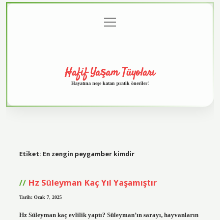
menüyü
Anasayfa
Gizlilik
Yasal
Hakkımızda
aç
Politikası
Uyarı
Hafif Yaşam Tüyoları
Hayatına neşe katan pratik öneriler!
Etiket:
En zengin peygamber kimdir
Hz Süleyman Kaç Yıl Yaşamıştır
Tarih: Ocak 7, 2025
Hz Süleyman kaç evlilik yaptı? Süleyman’ın sarayı, hayvanların