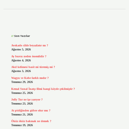
Sidebar
Son Yazılar
Avokado cilde beyazlatır mı ?
Ağustos 5, 2026
Ay burcu neden önemlidir ?
Ağustos 4, 2026
Akıl kelimesi basit mi türemiş mi ?
Ağustos 3, 2026
Wagyu ve Kobe farklı mıdır ?
Temmuz 29, 2026
Kemal Sunal İnatçı filmi hangi köyde çekilmiştir ?
Temmuz 25, 2026
Jolly Tur ne işe yarıyor ?
Temmuz 23, 2026
At pisliğinden gübre olur mu ?
Temmuz 21, 2026
Öküz öküz bakmak ne demek ?
Temmuz 19, 2026