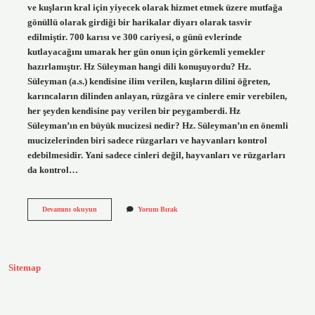
ve kuşların kral için yiyecek olarak hizmet etmek üzere mutfağa
gönüllü olarak girdiği bir harikalar diyarı olarak tasvir
edilmiştir. 700 karısı ve 300 cariyesi, o günü evlerinde
kutlayacağını umarak her gün onun için görkemli yemekler
hazırlamıştır. Hz Süleyman hangi dili konuşuyordu? Hz.
Süleyman (a.s.) kendisine ilim verilen, kuşların dilini öğreten,
karıncaların dilinden anlayan, rüzgâra ve cinlere emir verebilen,
her şeyden kendisine pay verilen bir peygamberdi. Hz
Süleyman’ın en büyük mucizesi nedir? Hz. Süleyman’ın en önemli
mucizelerinden biri sadece rüzgarları ve hayvanları kontrol
edebilmesidir. Yani sadece cinleri değil, hayvanları ve rüzgarları
da kontrol…
Hz
Devamını okuyun
Yorum Bırak
Süleyman
Kaç
Yıl
Yaşamıştır
Sitemap