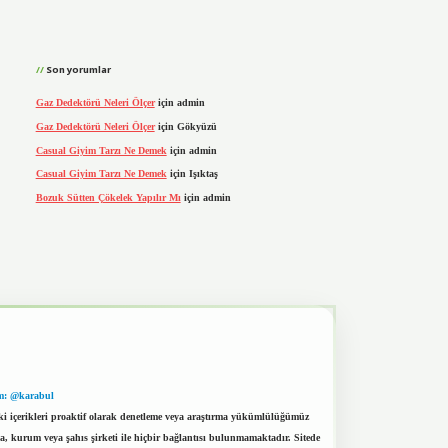
Son yorumlar
Gaz Dedektörü Neleri Ölçer
için
admin
Gaz Dedektörü Neleri Ölçer
için
Gökyüzü
Casual Giyim Tarzı Ne Demek
için
admin
Casual Giyim Tarzı Ne Demek
için
Işıktaş
Bozuk Sütten Çökelek Yapılır Mı
için
admin
m: @karabul
eki içerikleri proaktif olarak denetleme veya araştırma yükümlülüğümüz
a, kurum veya şahıs şirketi ile hiçbir bağlantısı bulunmamaktadır. Sitede