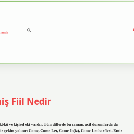
ımızda
ş Fiil Nedir
il kökü ve kişisel eki vardır. Tüm dillerde bu zaman, acil durumlarda da
 için bir çekim yoktur: Come, Come-Let, Come-In(iz), Come-Let harfleri. Emir