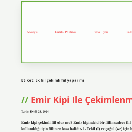
Anasayfa
Gizlilik Politikası
Yasal Uyarı
Hakk
Etiket:
Ek fiil çekimli fiil yapar mı
Emir Kipi Ile Çekimlenmi
Tarih: Eylül 28, 2024
Emir kipi çekimli fiil olur mu? Emir kipindeki bir fiilin sadece fi
kullanıldığı için fiilin en kısa halidir. 1. Tekil (I) ve çoğul (we)