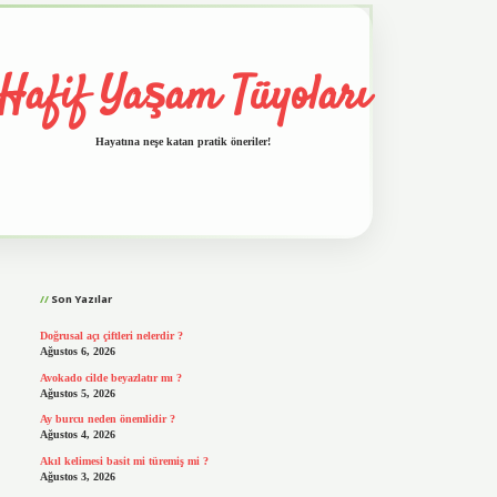
Hafif Yaşam Tüyoları
Hayatına neşe katan pratik öneriler!
Sidebar
vd.casino
Son Yazılar
Doğrusal açı çiftleri nelerdir ?
Ağustos 6, 2026
Avokado cilde beyazlatır mı ?
Ağustos 5, 2026
Ay burcu neden önemlidir ?
Ağustos 4, 2026
Akıl kelimesi basit mi türemiş mi ?
Ağustos 3, 2026