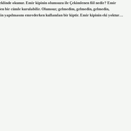
 şeklinde okunur. Emir kipinin olumsuzu ile Çekimlenen fiil nedir? Emir
eden bir cümle kurulabilir. Olumsuz; gelmedim, gelmedin, gelmedin,
min yapılmasını emrederken kullanılan bir kiptir. Emir kipinin eki yoktur…