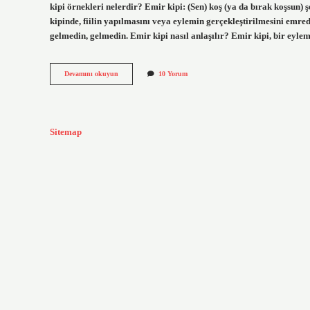
kipi örnekleri nelerdir? Emir kipi: (Sen) koş (ya da bırak koşsun)
kipinde, fiilin yapılmasını veya eylemin gerçekleştirilmesini emr
gelmedin, gelmedin. Emir kipi nasıl anlaşılır? Emir kipi, bir eyle
Emir
Devamını okuyun
10 Yorum
Kipi
Ile
Çekimlenmiş
Fiil
Nedir
Sitemap