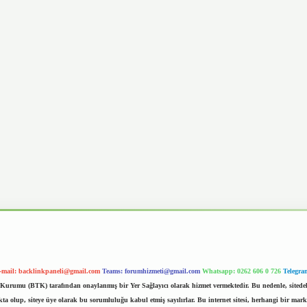
-mail:
backlinkpaneli@gmail.com
Teams:
forumhizmeti@gmail.com
Whatsapp: 0262 606 0 726
Telegra
im Kurumu (BTK) tarafından onaylanmış bir Yer Sağlayıcı olarak hizmet vermektedir. Bu nedenle, sited
 olup, siteye üye olarak bu sorumluluğu kabul etmiş sayılırlar. Bu internet sitesi, herhangi bir mark