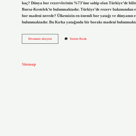
kaç? Dünya bor rezervlerinin %73’üne sahip olan Türkiye’de bilin
Bursa-Kestelek’te bulunmaktadır. Türkiye’de rezerv bakımından en
bor madeni nerede? Ülkemizin en önemli bor yatağı ve dünyanın en
bulunmaktadır. Bu Kırka yatağında bir boraks madeni bulunmakta
Bor
Devamını okuyun
Yorum Bırak
Madeni
Dünyada
En
Çok
Nerede
Sitemap
Var