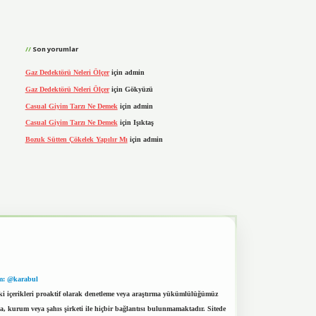
Son yorumlar
Gaz Dedektörü Neleri Ölçer
için
admin
Gaz Dedektörü Neleri Ölçer
için
Gökyüzü
Casual Giyim Tarzı Ne Demek
için
admin
Casual Giyim Tarzı Ne Demek
için
Işıktaş
Bozuk Sütten Çökelek Yapılır Mı
için
admin
m: @karabul
eki içerikleri proaktif olarak denetleme veya araştırma yükümlülüğümüz
a, kurum veya şahıs şirketi ile hiçbir bağlantısı bulunmamaktadır. Sitede