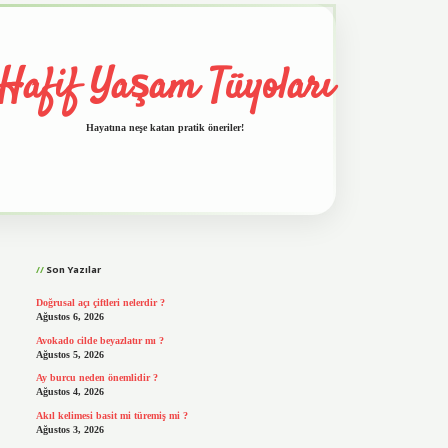
Hafif Yaşam Tüyoları
Hayatına neşe katan pratik öneriler!
Sidebar
vd.casino
Son Yazılar
Doğrusal açı çiftleri nelerdir ?
Ağustos 6, 2026
Avokado cilde beyazlatır mı ?
Ağustos 5, 2026
Ay burcu neden önemlidir ?
Ağustos 4, 2026
Akıl kelimesi basit mi türemiş mi ?
Ağustos 3, 2026