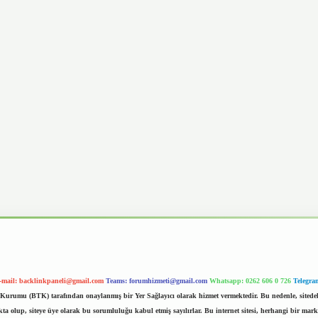
-mail:
backlinkpaneli@gmail.com
Teams:
forumhizmeti@gmail.com
Whatsapp: 0262 606 0 726
Telegra
im Kurumu (BTK) tarafından onaylanmış bir Yer Sağlayıcı olarak hizmet vermektedir. Bu nedenle, sited
 olup, siteye üye olarak bu sorumluluğu kabul etmiş sayılırlar. Bu internet sitesi, herhangi bir mark