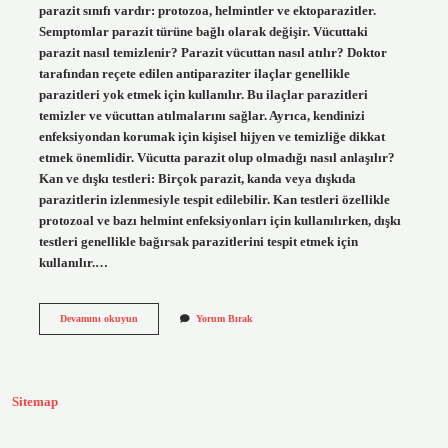
parazit sınıfı vardır: protozoa, helmintler ve ektoparazitler.
Semptomlar parazit türüne bağlı olarak değişir. Vücuttaki
parazit nasıl temizlenir? Parazit vücuttan nasıl atılır? Doktor
tarafından reçete edilen antiparaziter ilaçlar genellikle
parazitleri yok etmek için kullanılır. Bu ilaçlar parazitleri
temizler ve vücuttan atılmalarını sağlar. Ayrıca, kendinizi
enfeksiyondan korumak için kişisel hijyen ve temizliğe dikkat
etmek önemlidir. Vücutta parazit olup olmadığı nasıl anlaşılır?
Kan ve dışkı testleri: Birçok parazit, kanda veya dışkıda
parazitlerin izlenmesiyle tespit edilebilir. Kan testleri özellikle
protozoal ve bazı helmint enfeksiyonları için kullanılırken, dışkı
testleri genellikle bağırsak parazitlerini tespit etmek için
kullanılır.…
Phyto
Devamını okuyun
Yorum Bırak
Parazit
Nedir
Sitemap