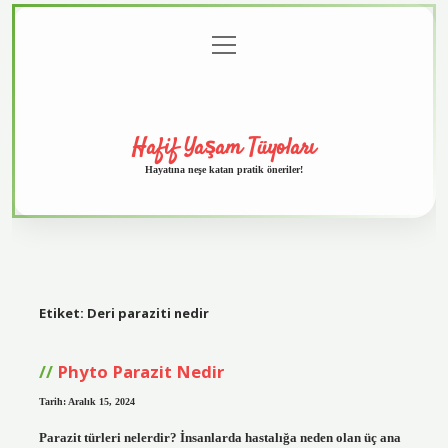
menüyü
Anasayfa
Gizlilik
Yasal
Hakkımızda
aç
Politikası
Uyarı
Hafif Yaşam Tüyoları
Hayatına neşe katan pratik öneriler!
Etiket:
Deri paraziti nedir
Phyto Parazit Nedir
Tarih: Aralık 15, 2024
Parazit türleri nelerdir? İnsanlarda hastalığa neden olan üç ana