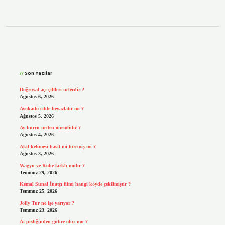
Sidebar
Son Yazılar
Doğrusal açı çiftleri nelerdir ?
Ağustos 6, 2026
Avokado cilde beyazlatır mı ?
Ağustos 5, 2026
Ay burcu neden önemlidir ?
Ağustos 4, 2026
Akıl kelimesi basit mi türemiş mi ?
Ağustos 3, 2026
Wagyu ve Kobe farklı mıdır ?
Temmuz 29, 2026
Kemal Sunal İnatçı filmi hangi köyde çekilmiştir ?
Temmuz 25, 2026
Jolly Tur ne işe yarıyor ?
Temmuz 23, 2026
At pisliğinden gübre olur mu ?