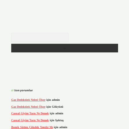
Arama
Son yorumlar
Gaz Dedektörü Neleri Ölçer
için
admin
Gaz Dedektörü Neleri Ölçer
için
Gökyüzü
Casual Giyim Tarzı Ne Demek
için
admin
Casual Giyim Tarzı Ne Demek
için
Işıktaş
Bozuk Sütten Çökelek Yapılır Mı
için
admin