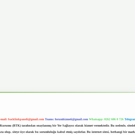
-mail:
backlinkpaneli@gmail.com
Teams:
forumhizmeti@gmail.com
Whatsapp: 0262 606 0 726
Telegra
im Kurumu (BTK) tarafından onaylanmış bir Yer Sağlayıcı olarak hizmet vermektedir. Bu nedenle, sited
 olup, siteye üye olarak bu sorumluluğu kabul etmiş sayılırlar. Bu internet sitesi, herhangi bir mark