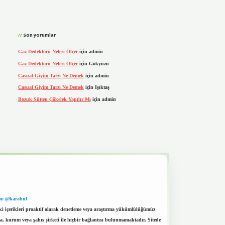
Son yorumlar
Gaz Dedektörü Neleri Ölçer
için
admin
Gaz Dedektörü Neleri Ölçer
için
Gökyüzü
Casual Giyim Tarzı Ne Demek
için
admin
Casual Giyim Tarzı Ne Demek
için
Işıktaş
Bozuk Sütten Çökelek Yapılır Mı
için
admin
m: @karabul
eki içerikleri proaktif olarak denetleme veya araştırma yükümlülüğümüz
a, kurum veya şahıs şirketi ile hiçbir bağlantısı bulunmamaktadır. Sitede