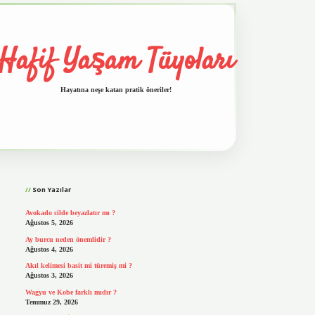
Hafif Yaşam Tüyoları
Hayatına neşe katan pratik öneriler!
Sidebar
vd.casino
Son Yazılar
Avokado cilde beyazlatır mı ?
Ağustos 5, 2026
Ay burcu neden önemlidir ?
Ağustos 4, 2026
Akıl kelimesi basit mi türemiş mi ?
Ağustos 3, 2026
Wagyu ve Kobe farklı mıdır ?
Temmuz 29, 2026