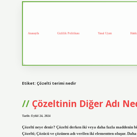
Anasayfa
Gizlilik Politikası
Yasal Uyarı
Hakk
Etiket:
Çözelti terimi nedir
Çözeltinin Diğer Adı Ne
Tarih: Eylül 24, 2024
Çözelti neye denir? Çözelti derken iki veya daha fazla maddenin b
Çözelti; Çözücü ve çözünen adı verilen iki elementten oluşur. Da