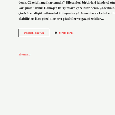
denir. Çözelti hangi karışımdır? Bileşenleri birbirleri içinde çözü
karışımlar denir. Homojen karışımlara çözeltiler denir. Çözeltinin
çözücü, en düşük miktardaki bileşen ise çözünen olarak kabul edili
olabilirler. Katı çözeltiler, sıvı çözeltiler ve gaz çözeltiler…
Çözeltinin
Devamını okuyun
Yorum Bırak
Diğer
Adı
Nedir
Sitemap