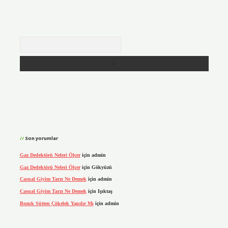
Arama
Son yorumlar
Gaz Dedektörü Neleri Ölçer
için
admin
Gaz Dedektörü Neleri Ölçer
için
Gökyüzü
Casual Giyim Tarzı Ne Demek
için
admin
Casual Giyim Tarzı Ne Demek
için
Işıktaş
Bozuk Sütten Çökelek Yapılır Mı
için
admin