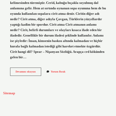
kelimesinden türemiştir. Cerid, kabuğu bıçakla soyulmuş dal
anlamına gelir. Hem at sırtında oynanan sopa oyununa hem de bu
oyunda kullanılan sopalara cirit atma denir. Ciritin diğer adı
nedir? Cirit atma, diğer adıyla Çavgan, Türklerin yüzyıllardır
yaptığı kadim bir spordur. Cirit atma Cirit atmanın anlamı
nedir? Cirit, belirli durumları ve olayları kısaca ifade eden bir
ifadedir. Genellikle bir durum ifadesi şeklinde kullanılır. Anlamı
ise şöyledir: İnsan, kimsenin baskısı altında kalmadan ve hiçbir
kurala bağlı kalmadan istediği gibi hareket etmekte özgürdür.
Cirit hangi dil? Spear – Nişanyan Sözlüğü. Arapça crd kökünden
gelen bir…
Cirit
Devamını okuyun
Yorum Bırak
Kelime
Anlamı
Ne
Demek
Sitemap