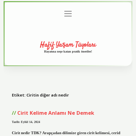
menüyü
Anasayfa
Gizlilik
Yasal
Hakkımızda
aç
Politikası
Uyarı
Hafif Yaşam Tüyoları
Hayatına neşe katan pratik öneriler!
Etiket:
Ciritin diğer adı nedir
Cirit Kelime Anlamı Ne Demek
Tarih: Eylül 14, 2024
Cirit nedir TDK? Arapçadan dilimize giren cirit kelimesi, cerid