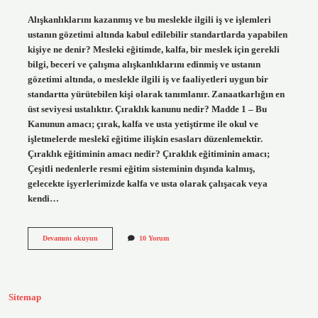
Alışkanlıklarını kazanmış ve bu meslekle ilgili iş ve işlemleri
ustanın gözetimi altında kabul edilebilir standartlarda yapabilen
kişiye ne denir? Mesleki eğitimde, kalfa, bir meslek için gerekli
bilgi, beceri ve çalışma alışkanlıklarını edinmiş ve ustanın
gözetimi altında, o meslekle ilgili iş ve faaliyetleri uygun bir
standartta yürütebilen kişi olarak tanımlanır. Zanaatkarlığın en
üst seviyesi ustalıktır. Çıraklık kanunu nedir? Madde 1 – Bu
Kanunun amacı; çırak, kalfa ve usta yetiştirme ile okul ve
işletmelerde meslekî eğitime ilişkin esasları düzenlemektir.
Çıraklık eğitiminin amacı nedir? Çıraklık eğitiminin amacı;
Çeşitli nedenlerle resmi eğitim sisteminin dışında kalmış,
gelecekte işyerlerimizde kalfa ve usta olarak çalışacak veya
kendi…
Bir
Devamını okuyun
10 Yorum
Meslek
Alanında
Mesleğin
Gerektirdiği
Bilgi
Sitemap
Beceri
Ve
Iş