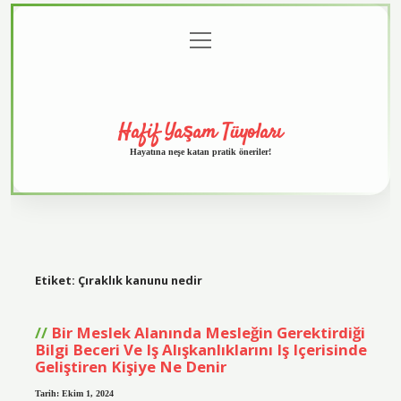
menüyü
Anasayfa
Gizlilik
Yasal
Hakkımızda
aç
Politikası
Uyarı
Hafif Yaşam Tüyoları
Hayatına neşe katan pratik öneriler!
Etiket:
Çıraklık kanunu nedir
Bir Meslek Alanında Mesleğin Gerektirdiği
Bilgi Beceri Ve Iş Alışkanlıklarını Iş Içerisinde
Geliştiren Kişiye Ne Denir
Tarih: Ekim 1, 2024