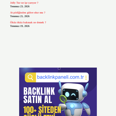
Jolly Tur ne işe yarıyor ?
Temmuz 23, 2026
At pisliğinden gübre olur mu ?
Temmuz 21, 2026
Öküz öküz bakmak ne demek ?
Temmuz 19, 2026