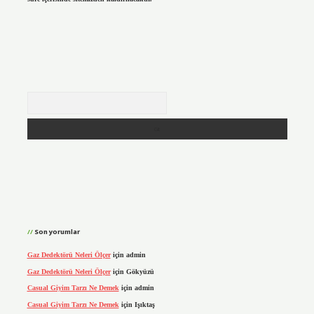
Arama
Son yorumlar
Gaz Dedektörü Neleri Ölçer
için
admin
Gaz Dedektörü Neleri Ölçer
için
Gökyüzü
Casual Giyim Tarzı Ne Demek
için
admin
Casual Giyim Tarzı Ne Demek
için
Işıktaş