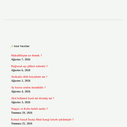
Alışkanlıklarını
Iş
Içerisinde
Geliştiren
Kişiye
Ne
Denir
Sidebar
Son Yazılar
Mahallileşme ne demek ?
Ağustos 7, 2026
Doğrusal açı çiftleri nelerdir ?
Ağustos 6, 2026
Avokado cilde beyazlatır mı ?
Ağustos 5, 2026
Ay burcu neden önemlidir ?
Ağustos 4, 2026
Akıl kelimesi basit mi türemiş mi ?
Ağustos 3, 2026
Wagyu ve Kobe farklı mıdır ?
Temmuz 29, 2026
Kemal Sunal İnatçı filmi hangi köyde çekilmiştir ?
Temmuz 25, 2026