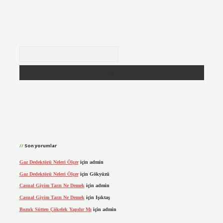
Arama
Son yorumlar
Gaz Dedektörü Neleri Ölçer
için
admin
Gaz Dedektörü Neleri Ölçer
için
Gökyüzü
Casual Giyim Tarzı Ne Demek
için
admin
Casual Giyim Tarzı Ne Demek
için
Işıktaş
Bozuk Sütten Çökelek Yapılır Mı
için
admin