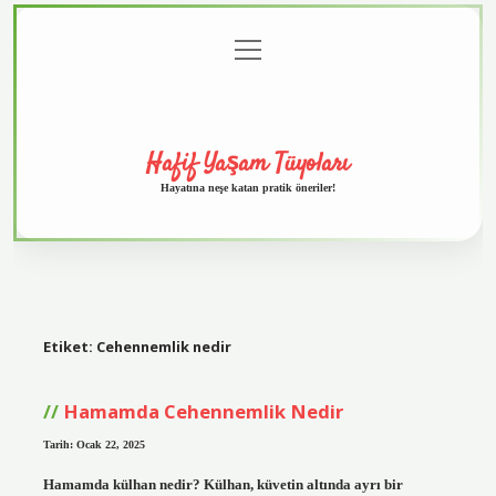
menüyü
Anasayfa
Gizlilik
Yasal
Hakkımızda
aç
Politikası
Uyarı
Hafif Yaşam Tüyoları
Hayatına neşe katan pratik öneriler!
Etiket:
Cehennemlik nedir
Hamamda Cehennemlik Nedir
Tarih: Ocak 22, 2025
Hamamda külhan nedir? Külhan, küvetin altında ayrı bir