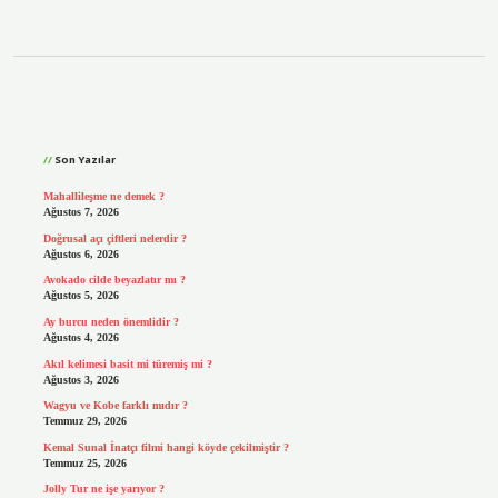
Sidebar
Son Yazılar
Mahallileşme ne demek ?
Ağustos 7, 2026
Doğrusal açı çiftleri nelerdir ?
Ağustos 6, 2026
Avokado cilde beyazlatır mı ?
Ağustos 5, 2026
Ay burcu neden önemlidir ?
Ağustos 4, 2026
Akıl kelimesi basit mi türemiş mi ?
Ağustos 3, 2026
Wagyu ve Kobe farklı mıdır ?
Temmuz 29, 2026
Kemal Sunal İnatçı filmi hangi köyde çekilmiştir ?
Temmuz 25, 2026
Jolly Tur ne işe yarıyor ?