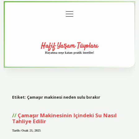
menüyü
Anasayfa
Gizlilik
Yasal
Hakkımızda
aç
Politikası
Uyarı
Hafif Yaşam Tüyoları
Hayatına neşe katan pratik öneriler!
Etiket:
Çamaşır makinesi neden sulu bırakır
Çamaşır Makinesinin Içindeki Su Nasıl
Tahliye Edilir
Tarih: Ocak 21, 2025