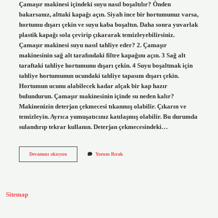
Çamaşır makinesi içindeki suyu nasıl boşaltılır? Önden
bakarsanız, alttaki kapağı açın. Siyah ince bir hortumunuz varsa,
hortumu dışarı çekin ve suyu kaba boşaltın. Daha sonra yuvarlak
plastik kapağı sola çevirip çıkararak temizleyebilirsiniz.
Çamaşır makinesi suyu nasıl tahliye eder? 2. Çamaşır
makinesinin sağ alt tarafındaki filtre kapağını açın. 3 Sağ alt
taraftaki tahliye hortumunu dışarı çekin. 4 Suyu boşaltmak için
tahliye hortumunun ucundaki tahliye tapasını dışarı çekin.
Hortumun ucunu alabilecek kadar alçak bir kap hazır
bulundurun. Çamaşır makinesinin içinde su neden kalır?
Makinenizin deterjan çekmecesi tıkanmış olabilir. Çıkarın ve
temizleyin. Ayrıca yumuşatıcınız katılaşmış olabilir. Bu durumda
sulandırıp tekrar kullanın. Deterjan çekmecesindeki…
Çamaşır
Devamını okuyun
Yorum Bırak
Makinesinin
Içindeki
Su
Nasıl
Tahliye
Sitemap
Edilir