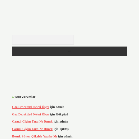
Arama
Son yorumlar
Gaz Dedektörü Neleri Ölçer
için
admin
Gaz Dedektörü Neleri Ölçer
için
Gökyüzü
Casual Giyim Tarzı Ne Demek
için
admin
Casual Giyim Tarzı Ne Demek
için
Işıktaş
Bozuk Sütten Çökelek Yapılır Mı
için
admin