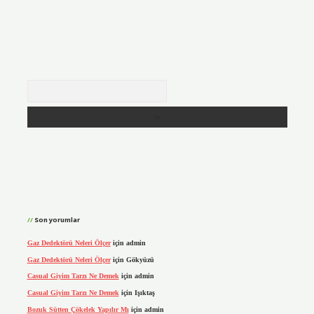
Arama
Son yorumlar
Gaz Dedektörü Neleri Ölçer
için
admin
Gaz Dedektörü Neleri Ölçer
için
Gökyüzü
Casual Giyim Tarzı Ne Demek
için
admin
Casual Giyim Tarzı Ne Demek
için
Işıktaş
Bozuk Sütten Çökelek Yapılır Mı
için
admin