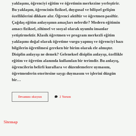
yaklaşımı, öğrenciyi eğitim ve öğretimin merkezine yerleştirir.
Bu yaklaşım, öğrencinin fiziksel, duygusal ve bilişsel gelişim
özelliklerini dikkate alır. Öğrenci aktiftir ve öğretmen pasiftir.
Çağdaş eğitim anlayışının amaçları nelerdir? Modern eğitimin
amacı fiziksel, zihinsel ve sosyal olarak uyumlu insanlar
yetiştirmektir. Klasik öğretmen ve program merkezli eğitim
yaklaşımı doğal olarak öğretime vurgu yapmış ve öğrenciyi bazı
bilgilerin öğretilmesi gereken bir birim olarak ele almıştır.
Disiplin anlayışı ne demek? Geleneksel disiplin anlayışı, özellikle
eğitim ve öğretim alanında kullanılan bir terimdir. Bu anlayış,
öğrencilerin belirli kurallara ve düzenlemelere uymasını,
öğretmenlerin otoritesine saygı duymasını ve işlerini düzgün
bir…
Çağdaş
Devamını okuyun
2 Yorum
Disiplin
Anlayışı
Nelerdir
Sitemap