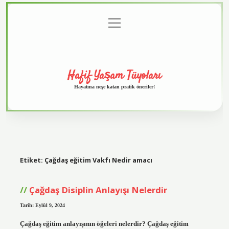
menüyü
Anasayfa
Gizlilik
Yasal
Hakkımızda
aç
Politikası
Uyarı
Hafif Yaşam Tüyoları
Hayatına neşe katan pratik öneriler!
Etiket:
Çağdaş eğitim Vakfı Nedir amacı
Çağdaş Disiplin Anlayışı Nelerdir
Tarih: Eylül 9, 2024
Çağdaş eğitim anlayışının öğeleri nelerdir? Çağdaş eğitim