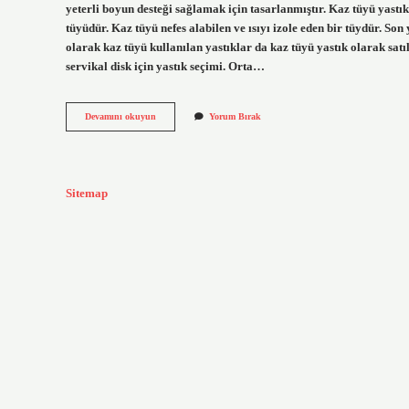
yeterli boyun desteği sağlamak için tasarlanmıştır. Kaz tüyü yastık
tüyüdür. Kaz tüyü nefes alabilen ve ısıyı izole eden bir tüydür. Son
olarak kaz tüyü kullanılan yastıklar da kaz tüyü yastık olarak satı
servikal disk için yastık seçimi. Orta…
Kaz
Devamını okuyun
Yorum Bırak
Tüyü
Yastık
Boyun
Fıtığına
Iyi
Sitemap
Gelir
Mi