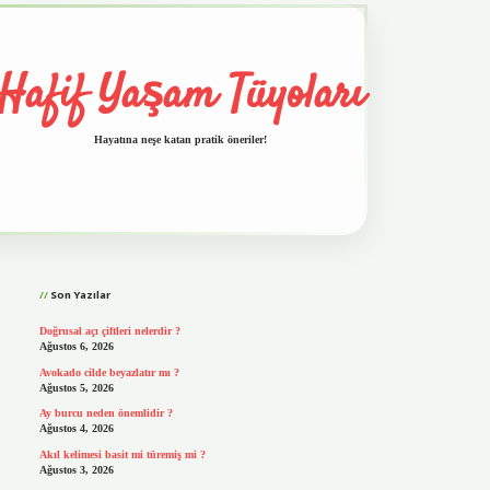
Hafif Yaşam Tüyoları
Hayatına neşe katan pratik öneriler!
Sidebar
vd.casino
Son Yazılar
Doğrusal açı çiftleri nelerdir ?
Ağustos 6, 2026
Avokado cilde beyazlatır mı ?
Ağustos 5, 2026
Ay burcu neden önemlidir ?
Ağustos 4, 2026
Akıl kelimesi basit mi türemiş mi ?
Ağustos 3, 2026