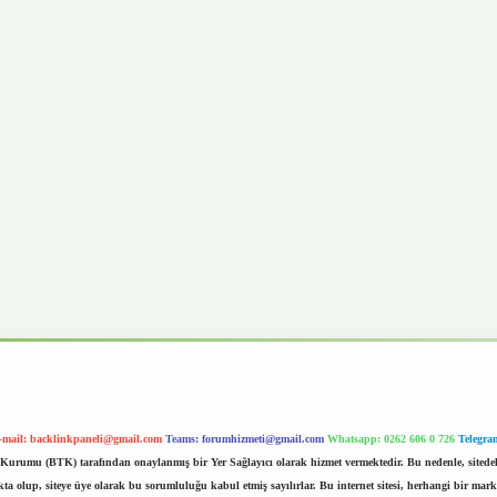
-mail:
backlinkpaneli@gmail.com
Teams:
forumhizmeti@gmail.com
Whatsapp: 0262 606 0 726
Telegra
im Kurumu (BTK) tarafından onaylanmış bir Yer Sağlayıcı olarak hizmet vermektedir. Bu nedenle, sited
 olup, siteye üye olarak bu sorumluluğu kabul etmiş sayılırlar. Bu internet sitesi, herhangi bir mark