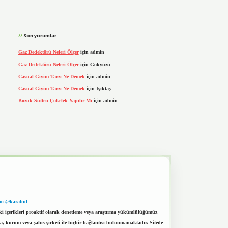
Son yorumlar
Gaz Dedektörü Neleri Ölçer
için
admin
Gaz Dedektörü Neleri Ölçer
için
Gökyüzü
Casual Giyim Tarzı Ne Demek
için
admin
Casual Giyim Tarzı Ne Demek
için
Işıktaş
Bozuk Sütten Çökelek Yapılır Mı
için
admin
m: @karabul
eki içerikleri proaktif olarak denetleme veya araştırma yükümlülüğümüz
a, kurum veya şahıs şirketi ile hiçbir bağlantısı bulunmamaktadır. Sitede