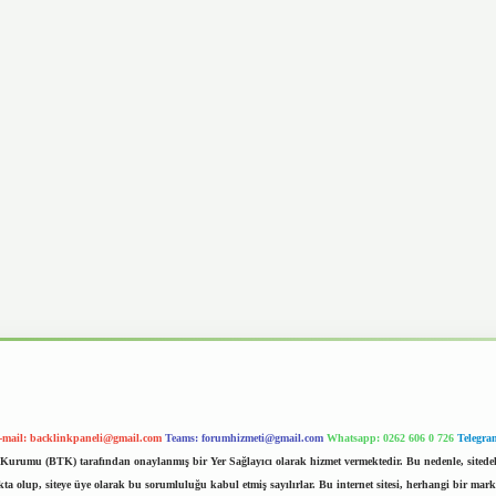
-mail:
backlinkpaneli@gmail.com
Teams:
forumhizmeti@gmail.com
Whatsapp: 0262 606 0 726
Telegra
im Kurumu (BTK) tarafından onaylanmış bir Yer Sağlayıcı olarak hizmet vermektedir. Bu nedenle, sited
 olup, siteye üye olarak bu sorumluluğu kabul etmiş sayılırlar. Bu internet sitesi, herhangi bir mark