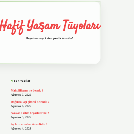
Hafif Yaşam Tüyoları
Hayatına neşe katan pratik öneriler!
Sidebar
vd.casino
Son Yazılar
Mahallileşme ne demek ?
Ağustos 7, 2026
Doğrusal açı çiftleri nelerdir ?
Ağustos 6, 2026
Avokado cilde beyazlatır mı ?
Ağustos 5, 2026
Ay burcu neden önemlidir ?
Ağustos 4, 2026