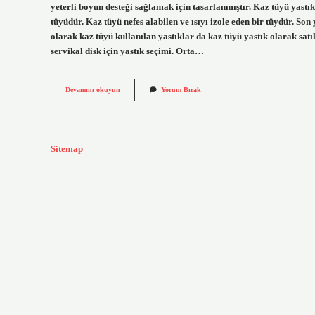
yeterli boyun desteği sağlamak için tasarlanmıştır. Kaz tüyü yastık
tüyüdür. Kaz tüyü nefes alabilen ve ısıyı izole eden bir tüydür. Son
olarak kaz tüyü kullanılan yastıklar da kaz tüyü yastık olarak satı
servikal disk için yastık seçimi. Orta…
Kaz
Devamını okuyun
Yorum Bırak
Tüyü
Yastık
Boyun
Fıtığına
Iyi
Sitemap
Gelir
Mi