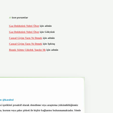
Son yorumlar
Gaz Dedektörü Neleri Ölçer
için
admin
Gaz Dedektörü Neleri Ölçer
için
Gökyüzü
Casual Giyim Tarzı Ne Demek
için
admin
Casual Giyim Tarzı Ne Demek
için
Işıktaş
Bozuk Sütten Çökelek Yapılır Mı
için
admin
m: @karabul
eki içerikleri proaktif olarak denetleme veya araştırma yükümlülüğümüz
a, kurum veya şahıs şirketi ile hiçbir bağlantısı bulunmamaktadır. Sitede