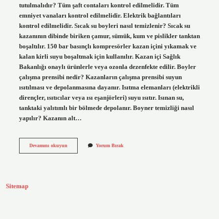
tutulmalıdır? Tüm şaft contaları kontrol edilmelidir. Tüm
emniyet vanaları kontrol edilmelidir. Elektrik bağlantıları
kontrol edilmelidir. Sıcak su boyleri nasıl temizlenir? Sıcak su
kazanının dibinde biriken çamur, sümük, kum ve pislikler tanktan
boşaltılır. 150 bar basınçlı kompresörler kazan içini yıkamak ve
kalan kirli suyu boşaltmak için kullanılır. Kazan içi Sağlık
Bakanlığı onaylı ürünlerle veya ozonla dezenfekte edilir. Boyler
çalışma prensibi nedir? Kazanların çalışma prensibi suyun
ısıtılması ve depolanmasına dayanır. Isıtma elemanları (elektrikli
dirençler, ısıtıcılar veya ısı eşanjörleri) suyu ısıtır. Isınan su,
tanktaki yalıtımlı bir bölmede depolanır. Boyner temizliği nasıl
yapılır? Kazanın alt…
Boyler
Devamını okuyun
Yorum Bırak
Bakımı
Nasıl
Yapılır
Sitemap