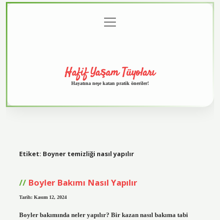
menüyü
Anasayfa
Gizlilik
Yasal
Hakkımızda
aç
Politikası
Uyarı
Hafif Yaşam Tüyoları
Hayatına neşe katan pratik öneriler!
Etiket:
Boyner temizliği nasıl yapılır
Boyler Bakımı Nasıl Yapılır
Tarih: Kasım 12, 2024
Boyler bakımında neler yapılır? Bir kazan nasıl bakıma tabi