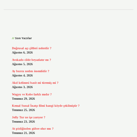
Sidebar
Son Yazılar
Doğrusal açı çiftleri nelerdir ?
Ağustos 6, 2026
Avokado cilde beyazlatır mı ?
Ağustos 5, 2026
Ay burcu neden önemlidir ?
Ağustos 4, 2026
Akıl kelimesi basit mi türemiş mi ?
Ağustos 3, 2026
Wagyu ve Kobe farklı mıdır ?
Temmuz 29, 2026
Kemal Sunal İnatçı filmi hangi köyde çekilmiştir ?
Temmuz 25, 2026
Jolly Tur ne işe yarıyor ?
Temmuz 23, 2026
At pisliğinden gübre olur mu ?
Temmuz 21, 2026