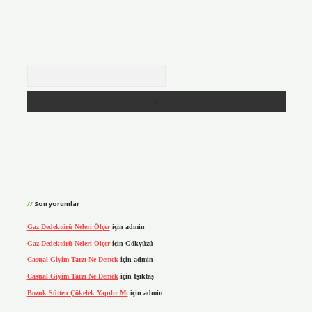
Arama
Son yorumlar
Gaz Dedektörü Neleri Ölçer
için
admin
Gaz Dedektörü Neleri Ölçer
için
Gökyüzü
Casual Giyim Tarzı Ne Demek
için
admin
Casual Giyim Tarzı Ne Demek
için
Işıktaş
Bozuk Sütten Çökelek Yapılır Mı
için
admin