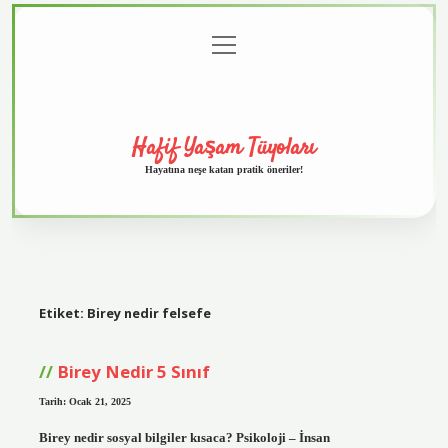
menüyü
Anasayfa
Gizlilik
Yasal
Hakkımızda
aç
Politikası
Uyarı
Hafif Yaşam Tüyoları
Hayatına neşe katan pratik öneriler!
Etiket:
Birey nedir felsefe
Birey Nedir 5 Sınıf
Tarih: Ocak 21, 2025
Birey nedir sosyal bilgiler kısaca? Psikoloji – İnsan