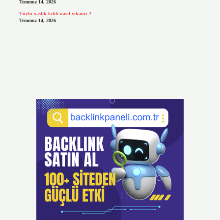
Temmuz 14, 2026
Tüylü yastık kılıfı nasıl yıkanır ?
Temmuz 14, 2026