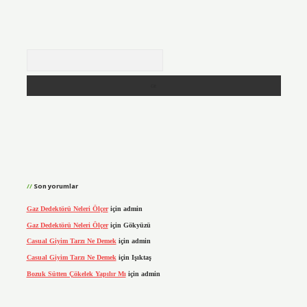
Arama
Son yorumlar
Gaz Dedektörü Neleri Ölçer
için
admin
Gaz Dedektörü Neleri Ölçer
için
Gökyüzü
Casual Giyim Tarzı Ne Demek
için
admin
Casual Giyim Tarzı Ne Demek
için
Işıktaş
Bozuk Sütten Çökelek Yapılır Mı
için
admin