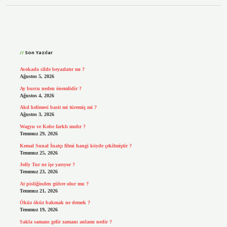
Sidebar
Son Yazılar
Avokado cilde beyazlatır mı ?
Ağustos 5, 2026
Ay burcu neden önemlidir ?
Ağustos 4, 2026
Akıl kelimesi basit mi türemiş mi ?
Ağustos 3, 2026
Wagyu ve Kobe farklı mıdır ?
Temmuz 29, 2026
Kemal Sunal İnatçı filmi hangi köyde çekilmiştir ?
Temmuz 25, 2026
Jolly Tur ne işe yarıyor ?
Temmuz 23, 2026
At pisliğinden gübre olur mu ?
Temmuz 21, 2026
Öküz öküz bakmak ne demek ?
Temmuz 19, 2026
Sakla samanı gelir zamanı anlamı nedir ?