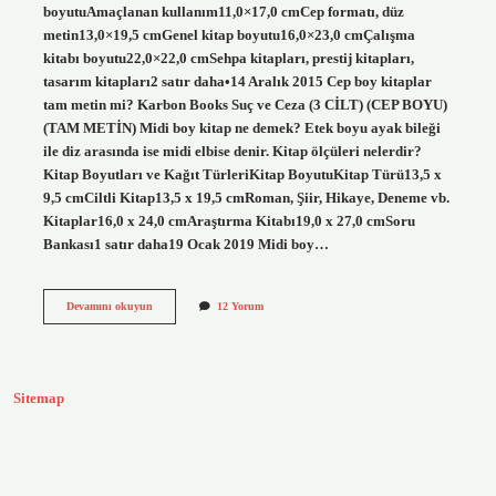
boyutuAmaçlanan kullanım11,0×17,0 cmCep formatı, düz
metin13,0×19,5 cmGenel kitap boyutu16,0×23,0 cmÇalışma
kitabı boyutu22,0×22,0 cmSehpa kitapları, prestij kitapları,
tasarım kitapları2 satır daha•14 Aralık 2015 Cep boy kitaplar
tam metin mi? Karbon Books Suç ve Ceza (3 CİLT) (CEP BOYU)
(TAM METİN) Midi boy kitap ne demek? Etek boyu ayak bileği
ile diz arasında ise midi elbise denir. Kitap ölçüleri nelerdir?
Kitap Boyutları ve Kağıt TürleriKitap BoyutuKitap Türü13,5 x
9,5 cmCiltli Kitap13,5 x 19,5 cmRoman, Şiir, Hikaye, Deneme vb.
Kitaplar16,0 x 24,0 cmAraştırma Kitabı19,0 x 27,0 cmSoru
Bankası1 satır daha19 Ocak 2019 Midi boy…
Cep
Devamını okuyun
12 Yorum
Boy
Kitap
Ne
Demek
Sitemap