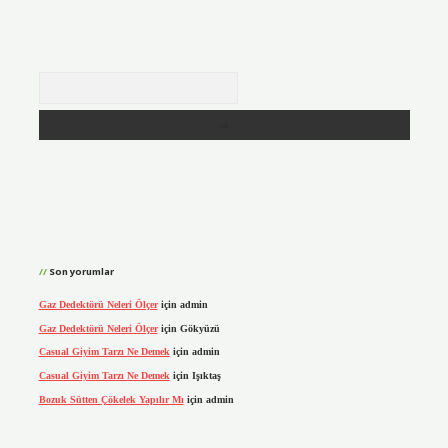
Arama
Son yorumlar
Gaz Dedektörü Neleri Ölçer
için
admin
Gaz Dedektörü Neleri Ölçer
için
Gökyüzü
Casual Giyim Tarzı Ne Demek
için
admin
Casual Giyim Tarzı Ne Demek
için
Işıktaş
Bozuk Sütten Çökelek Yapılır Mı
için
admin