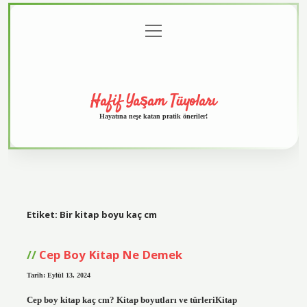
menüyü
Anasayfa
Gizlilik
Yasal
Hakkımızda
aç
Politikası
Uyarı
Hafif Yaşam Tüyoları
Hayatına neşe katan pratik öneriler!
Etiket:
Bir kitap boyu kaç cm
Cep Boy Kitap Ne Demek
Tarih: Eylül 13, 2024
Cep boy kitap kaç cm? Kitap boyutları ve türleriKitap