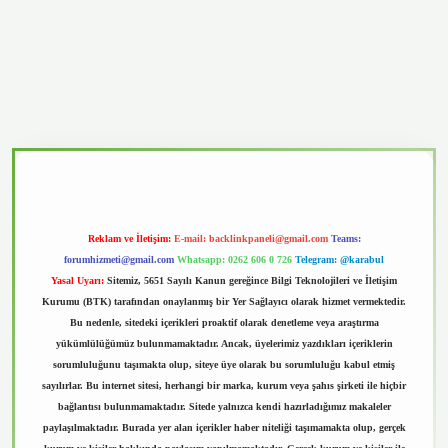
casino
Reklam ve İletişim:
E-mail:
backlinkpaneli@gmail.com
Teams:
forumhizmeti@gmail.com
Whatsapp: 0262 606 0 726
Telegram: @karabul
Yasal Uyarı:
Sitemiz, 5651 Sayılı Kanun gereğince Bilgi Teknolojileri ve İletişim
Kurumu (BTK) tarafından onaylanmış bir Yer Sağlayıcı olarak hizmet vermektedir.
Bu nedenle, sitedeki içerikleri proaktif olarak denetleme veya araştırma
yükümlülüğümüz bulunmamaktadır. Ancak, üyelerimiz yazdıkları içeriklerin
sorumluluğunu taşımakta olup, siteye üye olarak bu sorumluluğu kabul etmiş
sayılırlar. Bu internet sitesi, herhangi bir marka, kurum veya şahıs şirketi ile hiçbir
bağlantısı bulunmamaktadır. Sitede yalnızca kendi hazırladığımız makaleler
paylaşılmaktadır. Burada yer alan içerikler haber niteliği taşımamakta olup, gerçek