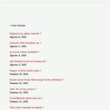
Sidebar
Son Yazılar
Doğrusal açı çiftleri nelerdir ?
Ağustos 6, 2026
Avokado cilde beyazlatır mı ?
Ağustos 5, 2026
Ay burcu neden önemlidir ?
Ağustos 4, 2026
Akıl kelimesi basit mi türemiş mi ?
Ağustos 3, 2026
Wagyu ve Kobe farklı mıdır ?
Temmuz 29, 2026
Kemal Sunal İnatçı filmi hangi köyde çekilmiştir ?
Temmuz 25, 2026
Jolly Tur ne işe yarıyor ?
Temmuz 23, 2026
At pisliğinden gübre olur mu ?
Temmuz 21, 2026
Öküz öküz bakmak ne demek ?