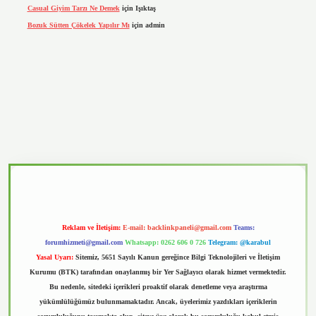
Casual Giyim Tarzı Ne Demek
için
Işıktaş
Bozuk Sütten Çökelek Yapılır Mı
için
admin
vd.casino
Reklam ve İletişim:
E-mail:
backlinkpaneli@gmail.com
Teams:
forumhizmeti@gmail.com
Whatsapp: 0262 606 0 726
Telegram: @karabul
Yasal Uyarı:
Sitemiz, 5651 Sayılı Kanun gereğince Bilgi Teknolojileri ve İletişim
Kurumu (BTK) tarafından onaylanmış bir Yer Sağlayıcı olarak hizmet vermektedir.
Bu nedenle, sitedeki içerikleri proaktif olarak denetleme veya araştırma
yükümlülüğümüz bulunmamaktadır. Ancak, üyelerimiz yazdıkları içeriklerin