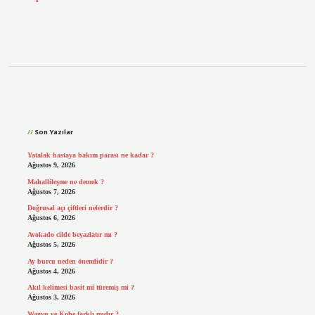
Sidebar
Son Yazılar
Yatalak hastaya bakım parası ne kadar ?
Ağustos 9, 2026
Mahallileşme ne demek ?
Ağustos 7, 2026
Doğrusal açı çiftleri nelerdir ?
Ağustos 6, 2026
Avokado cilde beyazlatır mı ?
Ağustos 5, 2026
Ay burcu neden önemlidir ?
Ağustos 4, 2026
Akıl kelimesi basit mi türemiş mi ?
Ağustos 3, 2026
Wagyu ve Kobe farklı mıdır ?