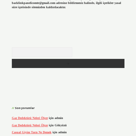
backlinkpanelicomtr@gmail.com
adresine bildirmeniz halinde, ilgili içerikler yasal
süre içerisinde sitemizden kaldırılacaktır.
Arama
Son yorumlar
Gaz Dedektörü Neleri Ölçer
için
admin
Gaz Dedektörü Neleri Ölçer
için
Gökyüzü
Casual Giyim Tarzı Ne Demek
için
admin