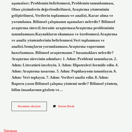
aşamaları: Problemin belirlenmesi, Problemin tanımlanması,
Olası çözümlerin değerlendirilmesi, Araştırma yönteminin
geliştirilmesi, Verilerin toplanması ve analizi, Karar alma ve
yorumlama. Bilimsel çalışmanın aşamaları nelerdir? Bilimsel
araştırma süreciLiteratür araştırmasıAraştırma probleminin
tanımlanması.Kaynakların okunması ve özetlenmesi.Araştırma
ve analiz yöntemlerinin belirlenmesi.Veri toplanması ve
analizi.Sonuçların yorumlanması.Araştırma raporunun
hazırlanması. Bilimsel araştırmanın 7 basamakları nelerdir?
Araştırma sürecinin adımları: 1. Adım: Problemi tanımlayın. 2.
Adım: Literatürü inceleyin. 3. Adım: Hipotezleri formüle edin. 4.
Adım: Araştırma tasarımı. 5. Adım: Popülasyonu tanımlayın. 6.
Adım: Veri toplayın. 7. Adım: Verileri analiz edin. 8. Adım:
Raporu yazın Bilimsel çalışma yöntemi nedir? Bilimsel yöntem,
bilim insanlarının gözlem ve…
Bilimsel
Devamını okuyun
Yorum Bırak
Çalışma
Basamakları
Nedir
Sitemap