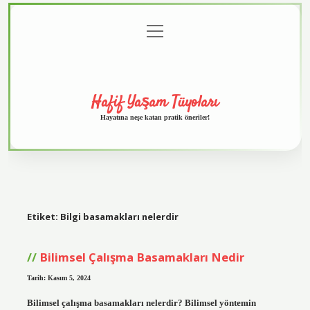
menüyü
Anasayfa
Gizlilik
Yasal
Hakkımızda
aç
Politikası
Uyarı
Hafif Yaşam Tüyoları
Hayatına neşe katan pratik öneriler!
Etiket:
Bilgi basamakları nelerdir
Bilimsel Çalışma Basamakları Nedir
Tarih: Kasım 5, 2024
Bilimsel çalışma basamakları nelerdir? Bilimsel yöntemin