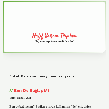
menüyü
Anasayfa
Gizlilik
Yasal
Hakkımızda
aç
Politikası
Uyarı
Hafif Yaşam Tüyoları
Hayatına neşe katan pratik öneriler!
Etiket:
Bende seni seviyorum nasıl yazılır
Ben De Bağlaç Mi
Tarih: Ekim 1, 2024
Ben de bağlaç mı? Bağlaç olarak kullanılan “de” eki, diğer