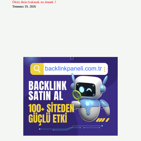
Öküz öküz bakmak ne demek ?
Temmuz 19, 2026