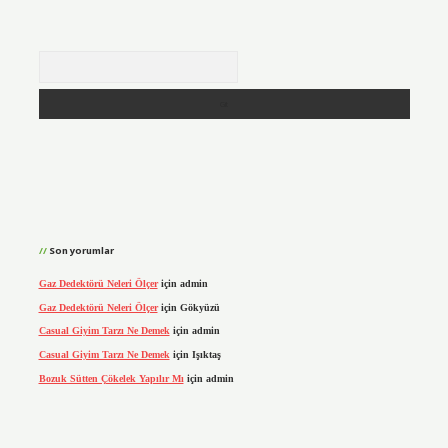
Arama
Son yorumlar
Gaz Dedektörü Neleri Ölçer
için
admin
Gaz Dedektörü Neleri Ölçer
için
Gökyüzü
Casual Giyim Tarzı Ne Demek
için
admin
Casual Giyim Tarzı Ne Demek
için
Işıktaş
Bozuk Sütten Çökelek Yapılır Mı
için
admin