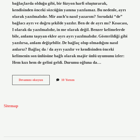
bağlaçlarda olduğu gibi, bir füzyon harfi oluşturarak,
kendisinden önceki sözcüğün yanına yazılamaz. Bu nedenle, ayrı
olarak yazılmalıdır. Mir auch’u nasıl yazarım? Sorudaki “de”
bağlacı ayrı ve doğru şekilde yazılır. Ben de de ayrı mı? Kısacası,
I olarak da yazılmalıdır, in me olarak değil. Benzer kelimelerde
bile, anlamı taşıyan ekler ayrı ayrı yazılmalıdır. Gösterildiği gibi
yazılırsa, anlam değişebilir. De bağlaç olup olmadığını nasıl
anlarız? Bağlaç da / da ayrı yazılır ve kendisinden önceki
kelimenin son ünlüsüne bağlı olarak majör ünlü uyumunu izler:
Hem kızı hem de gelini geldi. Durumu oğluna da…
Ben
Devamını okuyun
10 Yorum
De
Bağlaç
Mi
Sitemap