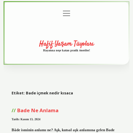
menüyü
Anasayfa
Gizlilik
Yasal
Hakkımızda
aç
Politikası
Uyarı
Hafif Yaşam Tüyoları
Hayatına neşe katan pratik öneriler!
Etiket:
Bade içmek nedir kısaca
Bade Ne Anlama
Tarih: Kasım 13, 2024
Bâde isminin anlamı ne? Aşk, kutsal aşk anlamına gelen Bade