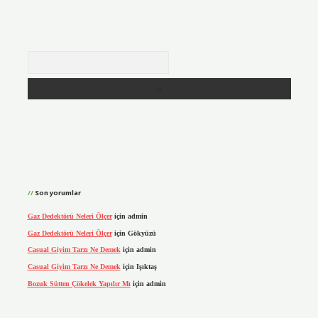
Arama
Son yorumlar
Gaz Dedektörü Neleri Ölçer
için
admin
Gaz Dedektörü Neleri Ölçer
için
Gökyüzü
Casual Giyim Tarzı Ne Demek
için
admin
Casual Giyim Tarzı Ne Demek
için
Işıktaş
Bozuk Sütten Çökelek Yapılır Mı
için
admin