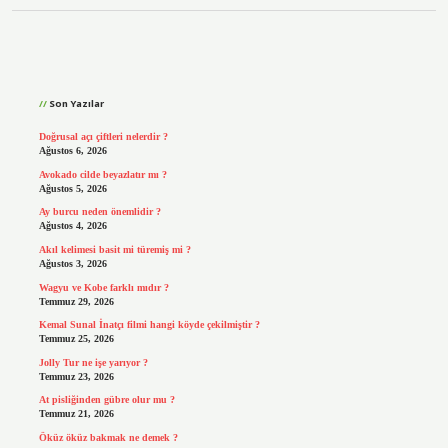
Sidebar
Son Yazılar
Doğrusal açı çiftleri nelerdir ?
Ağustos 6, 2026
Avokado cilde beyazlatır mı ?
Ağustos 5, 2026
Ay burcu neden önemlidir ?
Ağustos 4, 2026
Akıl kelimesi basit mi türemiş mi ?
Ağustos 3, 2026
Wagyu ve Kobe farklı mıdır ?
Temmuz 29, 2026
Kemal Sunal İnatçı filmi hangi köyde çekilmiştir ?
Temmuz 25, 2026
Jolly Tur ne işe yarıyor ?
Temmuz 23, 2026
At pisliğinden gübre olur mu ?
Temmuz 21, 2026
Öküz öküz bakmak ne demek ?