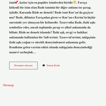
ismi
, kızlar için en popüler isimlerden biridir
. Farsça
kökenli bir isim olan Bade isminin bir diğer anlamı ise şarap,
içkidir. Kuranda Bâde ne demek? Bade ismi Kur’an’da geçiyor
mu? Bade, dilimize Farsçadan giren ve Kur’an-ı Kerim’in hiçbir
suresinde yer almayan bir kelimedir. Tasavvufta Bade, ilahi aşkı
sembolize eder, ancak toplumda şarap ve alkol anlamında da
bilinir. Bâde ne demek islamda? İlahi aşk, sevgi ve hakikat
anlamında kullanılan bir Sufi terimi. Tasavvuf terimi, takipçinin
ilahi aşkı yoğun ve sürekli deneyimlemesi anlamına gelir.
Kendisine gelen varisin etkisi altında takipçinin deneyimlediği
manevi sarhoşluk…
Bade
Devamını okuyun
Yorum Bırak
Ne
Anlama
Sitemap