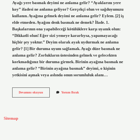
Ayağı yere basmak deyimi ne anlama gelir? “Ayaklarını yere
koy” ifadesi ne anlama geliyor? Gerçekçi olun ve sağduyunuzu
kullanın. Ayağına gelmek deyimi ne anlama gelir? Eylem. [2] iş
elde etmeden. Ayağını denk basmak ne demek? İfade. 1.
Başkalarının ona yapabileceği kötülüklere karşı uyanık olun:
“Dikkatli olun! Eğer sizi yemeye kararlıysa, yapamayacağı
hiçbir şey yoktur.” Deyim olarak ayak uydurmak ne anlama
gelir? [1] Bir duruma uyum sağlamak. Ayağı düze basmak ne
anlama gelir? Zorlukların üstesinden gelmek ve gelecekten
korkmadığınız bir duruma girmek. Birinin ayağına basmak ne
anlama gelir? “Birinin ayağına basmak” deyimi, o kişinin
yetkisini aşmak veya aslında onun sorumluluk alanı…
Ayağı
Devamını okuyun
Yorum Bırak
Düze
Basmak
Deyimi
Ne
Anlama
Sitemap
Gelir