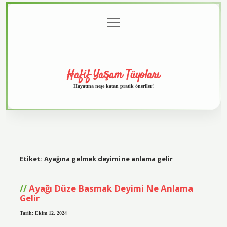
menüyü
Anasayfa
Gizlilik
Yasal
Hakkımızda
aç
Politikası
Uyarı
Hafif Yaşam Tüyoları
Hayatına neşe katan pratik öneriler!
Etiket:
Ayağına gelmek deyimi ne anlama gelir
Ayağı Düze Basmak Deyimi Ne Anlama
Gelir
Tarih: Ekim 12, 2024