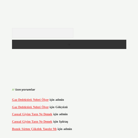
Arama
Son yorumlar
Gaz Dedektörü Neleri Ölçer
için
admin
Gaz Dedektörü Neleri Ölçer
için
Gökyüzü
Casual Giyim Tarzı Ne Demek
için
admin
Casual Giyim Tarzı Ne Demek
için
Işıktaş
Bozuk Sütten Çökelek Yapılır Mı
için
admin