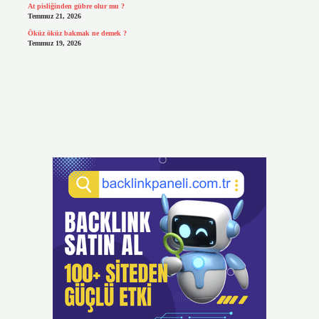
At pisliğinden gübre olur mu ?
Temmuz 21, 2026
Öküz öküz bakmak ne demek ?
Temmuz 19, 2026