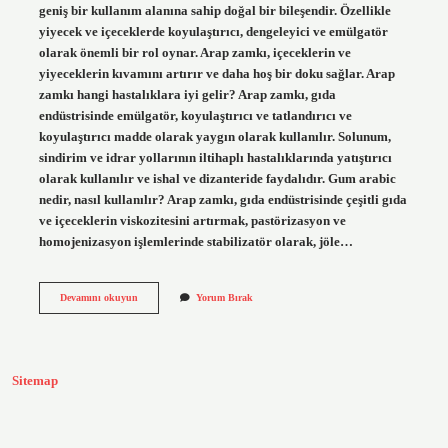
geniş bir kullanım alanına sahip doğal bir bileşendir. Özellikle
yiyecek ve içeceklerde koyulaştırıcı, dengeleyici ve emülgatör
olarak önemli bir rol oynar. Arap zamkı, içeceklerin ve
yiyeceklerin kıvamını artırır ve daha hoş bir doku sağlar. Arap
zamkı hangi hastalıklara iyi gelir? Arap zamkı, gıda
endüstrisinde emülgatör, koyulaştırıcı ve tatlandırıcı ve
koyulaştırıcı madde olarak yaygın olarak kullanılır. Solunum,
sindirim ve idrar yollarının iltihaplı hastalıklarında yatıştırıcı
olarak kullanılır ve ishal ve dizanteride faydalıdır. Gum arabic
nedir, nasıl kullanılır? Arap zamkı, gıda endüstrisinde çeşitli gıda
ve içeceklerin viskozitesini artırmak, pastörizasyon ve
homojenizasyon işlemlerinde stabilizatör olarak, jöle…
Gum
Devamını okuyun
Yorum Bırak
Arabic
Ne
Ise
Yarar
Sitemap