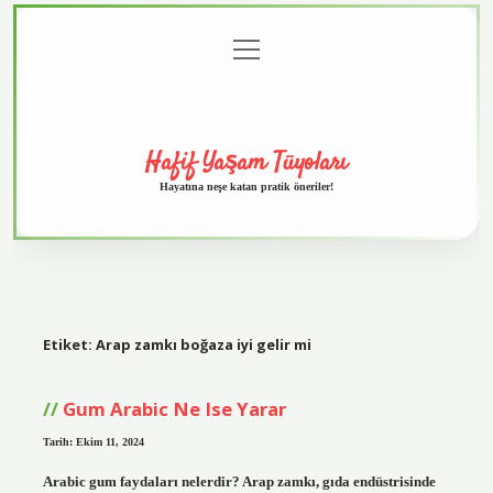
menüyü
Anasayfa
Gizlilik
Yasal
Hakkımızda
aç
Politikası
Uyarı
Hafif Yaşam Tüyoları
Hayatına neşe katan pratik öneriler!
Etiket:
Arap zamkı boğaza iyi gelir mi
Gum Arabic Ne Ise Yarar
Tarih: Ekim 11, 2024
Arabic gum faydaları nelerdir? Arap zamkı, gıda endüstrisinde