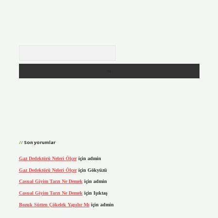
Arama
Son yorumlar
Gaz Dedektörü Neleri Ölçer
için
admin
Gaz Dedektörü Neleri Ölçer
için
Gökyüzü
Casual Giyim Tarzı Ne Demek
için
admin
Casual Giyim Tarzı Ne Demek
için
Işıktaş
Bozuk Sütten Çökelek Yapılır Mı
için
admin