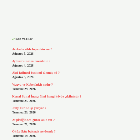
Sidebar
Son Yazılar
Avokado cilde beyazlatır mı ?
Ağustos 5, 2026
Ay burcu neden önemlidir ?
Ağustos 4, 2026
Akıl kelimesi basit mi türemiş mi ?
Ağustos 3, 2026
Wagyu ve Kobe farklı mıdır ?
Temmuz 29, 2026
Kemal Sunal İnatçı filmi hangi köyde çekilmiştir ?
Temmuz 25, 2026
Jolly Tur ne işe yarıyor ?
Temmuz 23, 2026
At pisliğinden gübre olur mu ?
Temmuz 21, 2026
Öküz öküz bakmak ne demek ?
Temmuz 19, 2026