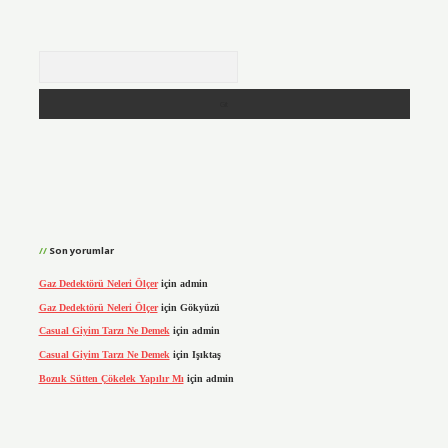
Arama
Son yorumlar
Gaz Dedektörü Neleri Ölçer
için
admin
Gaz Dedektörü Neleri Ölçer
için
Gökyüzü
Casual Giyim Tarzı Ne Demek
için
admin
Casual Giyim Tarzı Ne Demek
için
Işıktaş
Bozuk Sütten Çökelek Yapılır Mı
için
admin