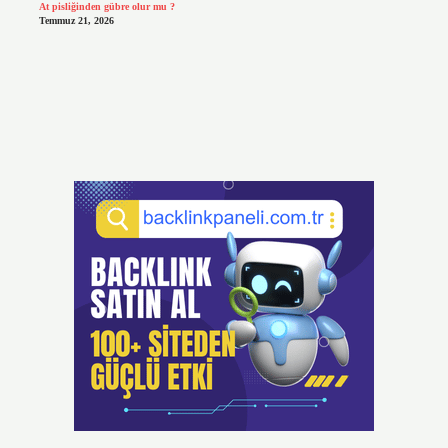
At pisliğinden gübre olur mu ?
Temmuz 21, 2026