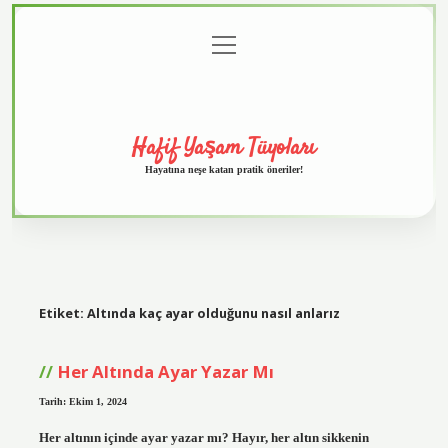
menüyü
Anasayfa
Gizlilik
Yasal
Hakkımızda
aç
Politikası
Uyarı
Hafif Yaşam Tüyoları
Hayatına neşe katan pratik öneriler!
Etiket:
Altında kaç ayar olduğunu nasıl anlarız
Her Altında Ayar Yazar Mı
Tarih: Ekim 1, 2024
Her altının içinde ayar yazar mı? Hayır, her altın sikkenin