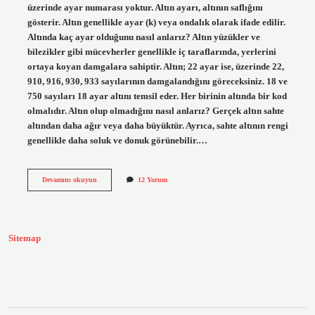
üzerinde ayar numarası yoktur. Altın ayarı, altının saflığını
gösterir. Altın genellikle ayar (k) veya ondalık olarak ifade edilir.
Altında kaç ayar olduğunu nasıl anlarız? Altın yüzükler ve
bilezikler gibi mücevherler genellikle iç taraflarında, yerlerini
ortaya koyan damgalara sahiptir. Altın; 22 ayar ise, üzerinde 22,
910, 916, 930, 933 sayılarının damgalandığını göreceksiniz. 18 ve
750 sayıları 18 ayar altını temsil eder. Her birinin altında bir kod
olmalıdır. Altın olup olmadığını nasıl anlarız? Gerçek altın sahte
altından daha ağır veya daha büyüktür. Ayrıca, sahte altının rengi
genellikle daha soluk ve donuk görünebilir.…
Her
Devamını okuyun
12 Yorum
Altında
Ayar
Yazar
Mı
Sitemap