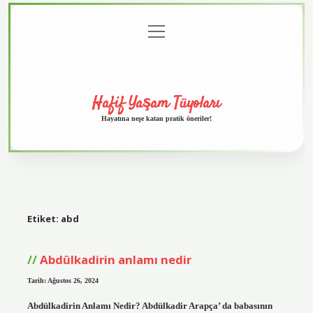
menüyü
Anasayfa
Gizlilik
Yasal
Hakkımızda
aç
Politikası
Uyarı
Hafif Yaşam Tüyoları
Hayatına neşe katan pratik öneriler!
Etiket:
abd
Abdülkadirin anlamı nedir
Tarih: Ağustos 26, 2024
Abdülkadirin Anlamı Nedir? Abdülkadir Arapça’ da babasının