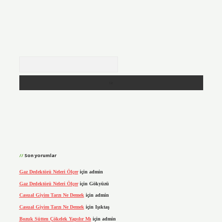
Arama
Son yorumlar
Gaz Dedektörü Neleri Ölçer
için
admin
Gaz Dedektörü Neleri Ölçer
için
Gökyüzü
Casual Giyim Tarzı Ne Demek
için
admin
Casual Giyim Tarzı Ne Demek
için
Işıktaş
Bozuk Sütten Çökelek Yapılır Mı
için
admin