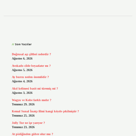
Sidebar
Son Yazılar
Doğrusal açı çiftleri nelerdir ?
Ağustos 6, 2026
Avokado cilde beyazlatır mı ?
Ağustos 5, 2026
Ay burcu neden önemlidir ?
Ağustos 4, 2026
Akıl kelimesi basit mi türemiş mi ?
Ağustos 3, 2026
Wagyu ve Kobe farklı mıdır ?
Temmuz 29, 2026
Kemal Sunal İnatçı filmi hangi köyde çekilmiştir ?
Temmuz 25, 2026
Jolly Tur ne işe yarıyor ?
Temmuz 23, 2026
At pisliğinden gübre olur mu ?